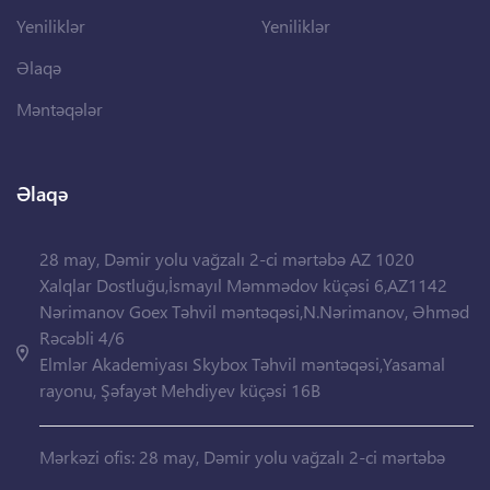
Yeniliklər
Yeniliklər
Əlaqə
Məntəqələr
Əlaqə
28 may, Dəmir yolu vağzalı 2-ci mərtəbə AZ 1020
Xalqlar Dostluğu,İsmayıl Məmmədov küçəsi 6,AZ1142
Nərimanov Goex Təhvil məntəqəsi,N.Nərimanov, Əhməd
Rəcəbli 4/6
Elmlər Akademiyası Skybox Təhvil məntəqəsi,Yasamal
rayonu, Şəfayət Mehdiyev küçəsi 16B
Mərkəzi ofis: 28 may, Dəmir yolu vağzalı 2-ci mərtəbə