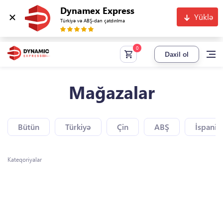
Dynamex Express
Yüklə
Türkiyə və ABŞ-dan çatdırılma
Daxil ol
Mağazalar
Bütün
Türkiyə
Çin
ABŞ
İspaniy
Kateqoriyalar