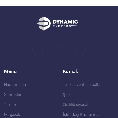
Menu
Kömək
Haqqımızda
Tez-tez verilən suallar
Xidmətlər
Şərtlər
Tariflər
Gizlilik siyasəti
Mağazalar
İstifadəçi Razılaşması