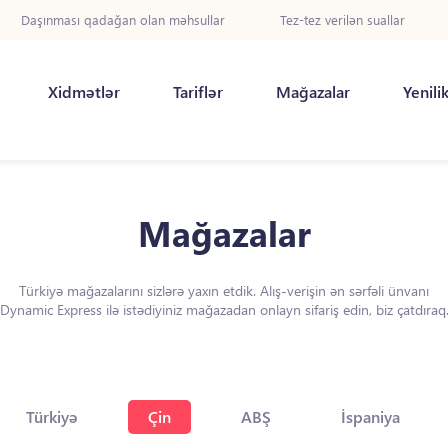
Daşınması qadağan olan məhsullar
Tez-tez verilən suallar
Xidmətlər
Tariflər
Mağazalar
Yenili
Mağazalar
Türkiyə mağazalarını sizlərə yaxın etdik. Alış-verişin ən sərfəli ünvanı
Dynamic Express ilə istədiyiniz mağazadan onlayn sifariş edin, biz çatdıraq
Türkiyə
Çin
ABŞ
İspaniya