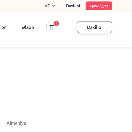
AZ
Daxil ol
Qeydiyyat
klər
Əlaqə
Daxil ol
.
Almaniya