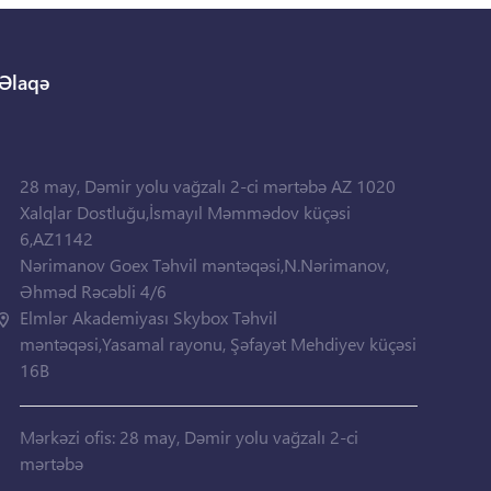
Əlaqə
28 may, Dəmir yolu vağzalı 2-ci mərtəbə AZ 1020
Xalqlar Dostluğu,İsmayıl Məmmədov küçəsi
6,AZ1142
Nərimanov Goex Təhvil məntəqəsi,N.Nərimanov,
Əhməd Rəcəbli 4/6
Elmlər Akademiyası Skybox Təhvil
məntəqəsi,Yasamal rayonu, Şəfayət Mehdiyev küçəsi
16B
Mərkəzi ofis: 28 may, Dəmir yolu vağzalı 2-ci
mərtəbə