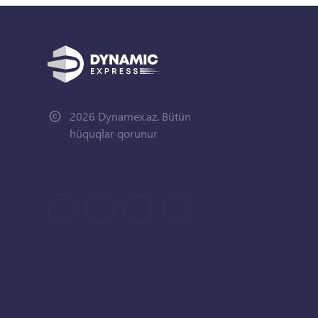
2026 Dynamex.az. Bütün
hüquqlar qorunur