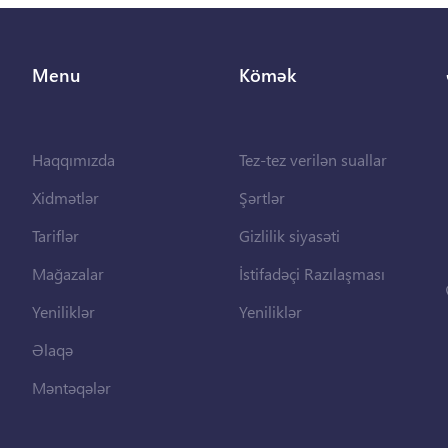
Menu
Kömək
Haqqımızda
Tez-tez verilən suallar
Xidmətlər
Şərtlər
Tariflər
Gizlilik siyasəti
Mağazalar
İstifadəçi Razılaşması
Yeniliklər
Yeniliklər
Əlaqə
Məntəqələr