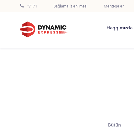
*7171
Bağlama izlənilməsi
Məntəqələr
Haqqımızda
Bütün