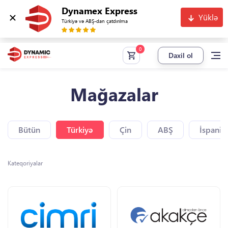
Dynamex Express
Yüklə
Türkiyə və ABŞ-dan çatdırılma
Daxil ol
Mağazalar
Bütün
Türkiyə
Çin
ABŞ
İspaniy
Kateqoriyalar