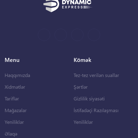
Menu
Kömək
Haqqımızda
Tez-tez verilən suallar
Xidmətlər
Şərtlər
Tariflər
Gizlilik siyasəti
Mağazalar
İstifadəçi Razılaşması
Yeniliklər
Yeniliklər
Əlaqə