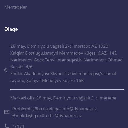
Məntəqələr
Əlaqə
28 may, Dəmir yolu vağzalı 2-ci mərtəbə AZ 1020
Xalqlar Dostluğu,İsmayıl Məmmədov küçəsi 6,AZ1142
Nərimanov Goex Təhvil məntəqəsi,N.Nərimanov, Əhməd
Rəcəbli 4/6
Elmlər Akademiyası Skybox Təhvil məntəqəsi,Yasamal
rayonu, Şəfayət Mehdiyev küçəsi 16B
Mərkəzi ofis: 28 may, Dəmir yolu vağzalı 2-ci mərtəbə
Problemli şöbə ilə əlaqə:
info@dynamex.az
Əməkdaşlıq üçün :
hr@dynamex.az
*7171