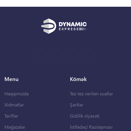
Menu
Kömək
Haqqımızda
Tez-tez verilən suallar
Xidmətlər
Şərtlər
Tariflər
Gizlilik siyasəti
Mağazalar
İstifadəçi Razılaşması