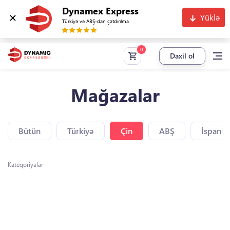
Dynamex Express
Yüklə
Türkiyə və ABŞ-dan çatdırılma
Daxil ol
Mağazalar
Bütün
Türkiyə
Çin
ABŞ
İspaniy
Kateqoriyalar