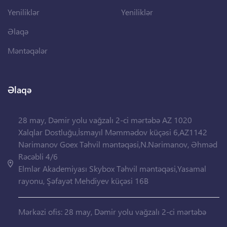
Yeniliklər
Yeniliklər
Əlaqə
Məntəqələr
Əlaqə
28 may, Dəmir yolu vağzalı 2-ci mərtəbə AZ 1020
Xalqlar Dostluğu,İsmayıl Məmmədov küçəsi 6,AZ1142
Nərimanov Goex Təhvil məntəqəsi,N.Nərimanov, Əhməd
Rəcəbli 4/6
Elmlər Akademiyası Skybox Təhvil məntəqəsi,Yasamal
rayonu, Şəfayət Mehdiyev küçəsi 16B
Mərkəzi ofis: 28 may, Dəmir yolu vağzalı 2-ci mərtəbə