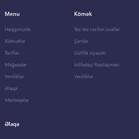
Menu
Kömək
Haqqımızda
Tez-tez verilən suallar
Xidmətlər
Şərtlər
Tariflər
Gizlilik siyasəti
Mağazalar
İstifadəçi Razılaşması
Yeniliklər
Yeniliklər
Əlaqə
Məntəqələr
Əlaqə