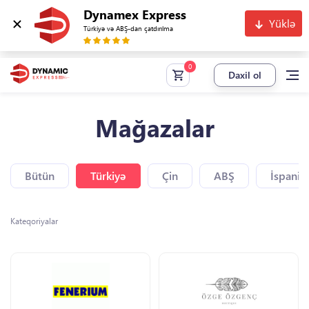
Dynamex Express
Yüklə
Türkiyə və ABŞ-dan çatdırılma
Daxil ol
Mağazalar
Bütün
Türkiyə
Çin
ABŞ
İspaniy
Kateqoriyalar