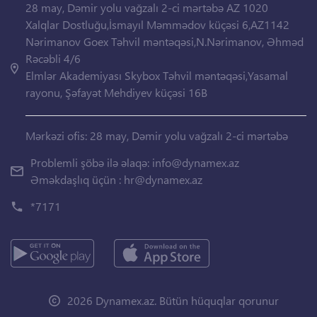
28 may, Dəmir yolu vağzalı 2-ci mərtəbə AZ 1020
Xalqlar Dostluğu,İsmayıl Məmmədov küçəsi 6,AZ1142
Nərimanov Goex Təhvil məntəqəsi,N.Nərimanov, Əhməd
Rəcəbli 4/6
Elmlər Akademiyası Skybox Təhvil məntəqəsi,Yasamal
rayonu, Şəfayət Mehdiyev küçəsi 16B
Mərkəzi ofis: 28 may, Dəmir yolu vağzalı 2-ci mərtəbə
Problemli şöbə ilə əlaqə:
info@dynamex.az
Əməkdaşlıq üçün :
hr@dynamex.az
*7171
2026 Dynamex.az. Bütün hüquqlar qorunur