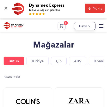
Dynamex Express
Yüklə
Türkiyə və ABŞ-dan çatdırılma
Daxil ol
Mağazalar
Bütün
Türkiyə
Çin
ABŞ
İspaniy
Kateqoriyalar