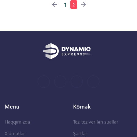
1
2
Menu
Kömək
Haqqımızda
Tez-tez verilən suallar
Xidmətlər
Şərtlər