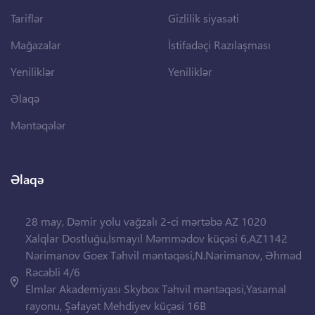
Tariflər
Gizlilik siyasəti
Mağazalar
İstifadəçi Razılaşması
Yeniliklər
Yeniliklər
Əlaqə
Məntəqələr
Əlaqə
28 may, Dəmir yolu vağzalı 2-ci mərtəbə AZ 1020
Xalqlar Dostluğu,İsmayıl Məmmədov küçəsi 6,AZ1142
Nərimanov Goex Təhvil məntəqəsi,N.Nərimanov, Əhməd
Rəcəbli 4/6
Elmlər Akademiyası Skybox Təhvil məntəqəsi,Yasamal
rayonu, Şəfayət Mehdiyev küçəsi 16B