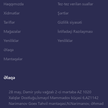
Haqqımızda
Tez-tez verilən suallar
Xidmətlər
Şərtlər
Tariflər
Gizlilik siyasəti
Mağazalar
İstifadəçi Razılaşması
Yeniliklər
Yeniliklər
Əlaqə
Məntəqələr
Əlaqə
28 may, Dəmir yolu vağzalı 2-ci mərtəbə AZ 1020
Xalqlar Dostluğu,İsmayıl Məmmədov küçəsi 6,AZ1142
Nərimanov Goex Təhvil məntəqəsi,N.Nərimanov, Əhməd