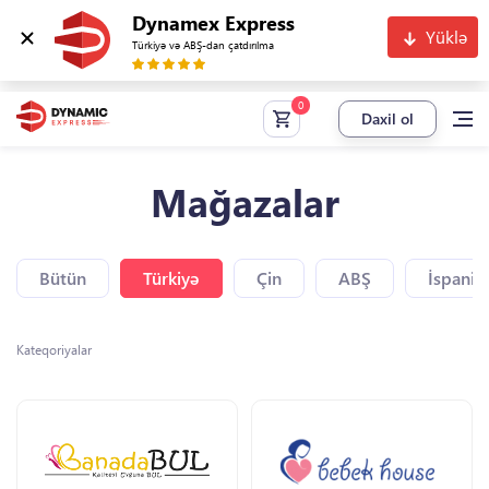
Dynamex Express
Yüklə
Türkiyə və ABŞ-dan çatdırılma
Daxil ol
Mağazalar
Bütün
Türkiyə
Çin
ABŞ
İspaniy
Kateqoriyalar