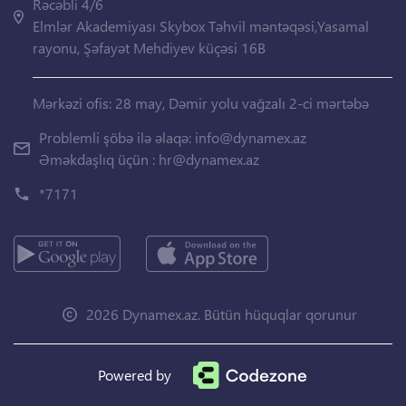
Rəcəbli 4/6
Elmlər Akademiyası Skybox Təhvil məntəqəsi,Yasamal
rayonu, Şəfayət Mehdiyev küçəsi 16B
Mərkəzi ofis: 28 may, Dəmir yolu vağzalı 2-ci mərtəbə
Problemli şöbə ilə əlaqə:
info@dynamex.az
Əməkdaşlıq üçün :
hr@dynamex.az
*7171
2026 Dynamex.az. Bütün hüquqlar qorunur
Powered by