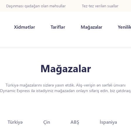
Daşınması qadağan olan məhsullar
Tez-tez verilən suallar
Xidmətlər
Tariflər
Mağazalar
Yenili
Mağazalar
Türkiyə mağazalarını sizlərə yaxın etdik. Alış-verişin ən sərfəli ünvanı
Dynamic Express ilə istədiyiniz mağazadan onlayn sifariş edin, biz çatdıraq
Türkiyə
Çin
ABŞ
İspaniya