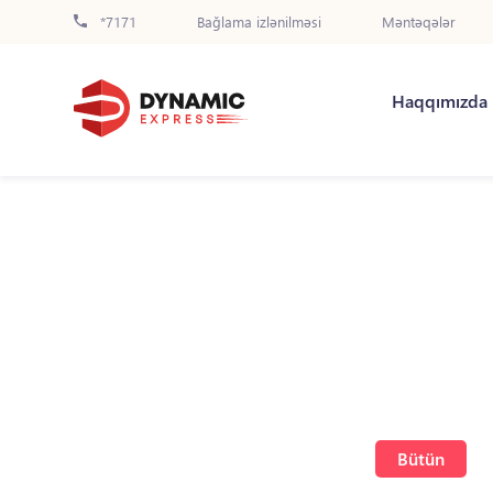
*7171
Bağlama izlənilməsi
Məntəqələr
Haqqımızda
Bütün