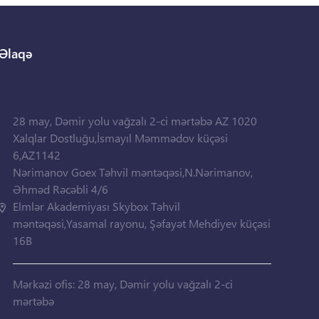
Əlaqə
28 may, Dəmir yolu vağzalı 2-ci mərtəbə AZ 1020
Xalqlar Dostluğu,İsmayıl Məmmədov küçəsi
6,AZ1142
Nərimanov Goex Təhvil məntəqəsi,N.Nərimanov,
Əhməd Rəcəbli 4/6
Elmlər Akademiyası Skybox Təhvil
məntəqəsi,Yasamal rayonu, Şəfayət Mehdiyev küçəsi
16B
Mərkəzi ofis: 28 may, Dəmir yolu vağzalı 2-ci
mərtəbə