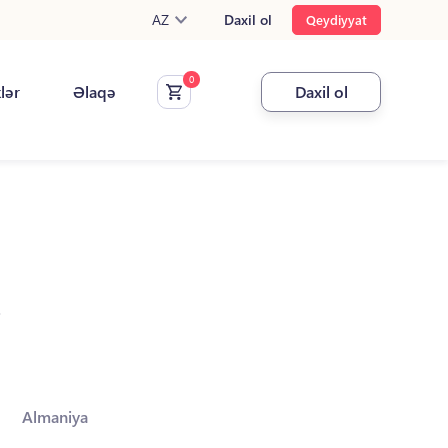
AZ
Daxil ol
Qeydiyyat
klər
Əlaqə
Daxil ol
.
Almaniya