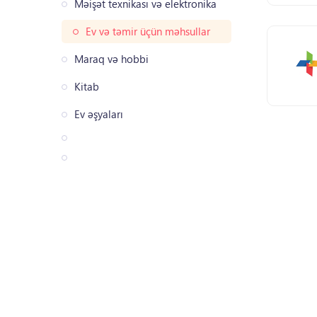
Məişət texnikası və elektronika
Ev və təmir üçün məhsullar
Maraq və hobbi
Kitab
Ev əşyaları