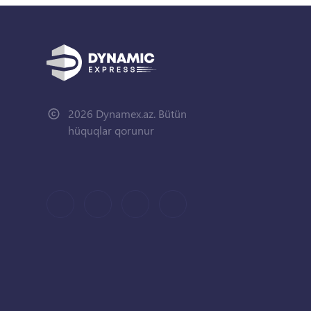
2026 Dynamex.az. Bütün
hüquqlar qorunur