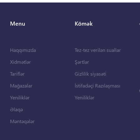
Menu
Kömək
Haqqımızda
Tez-tez verilən suallar
Xidmətlər
Şərtlər
Tariflər
Gizlilik siyasəti
Mağazalar
İstifadəçi Razılaşması
Yeniliklər
Yeniliklər
Əlaqə
Məntəqələr