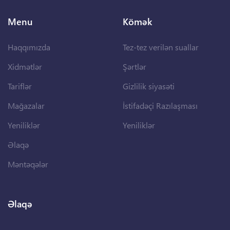
Menu
Kömək
Haqqımızda
Tez-tez verilən suallar
Xidmətlər
Şərtlər
Tariflər
Gizlilik siyasəti
Mağazalar
İstifadəçi Razılaşması
Yeniliklər
Yeniliklər
Əlaqə
Məntəqələr
Əlaqə