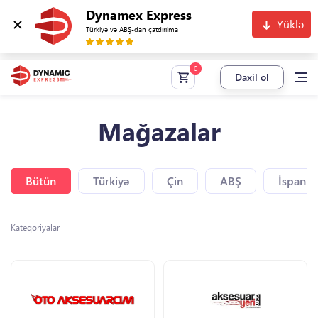
Dynamex Express
Yüklə
Türkiyə və ABŞ-dan çatdırılma
Daxil ol
Mağazalar
Bütün
Türkiyə
Çin
ABŞ
İspaniy
Kateqoriyalar