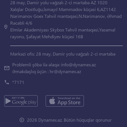
28 may, Dəmir yolu vağzalı 2-ci mərtəbə AZ 1020
Xalqlar Dostluğu,İsmayıl Məmmədov küçəsi 6,AZ1142
Nərimanov Goex Təhvil məntəqəsi,N.Nərimanov, Əhməd
Rəcəbli 4/6
Elmlər Akademiyası Skybox Təhvil məntəqəsi,Yasamal
rayonu, Şəfayət Mehdiyev küçəsi 16B
Mərkəzi ofis: 28 may, Dəmir yolu vağzalı 2-ci mərtəbə
Problemli şöbə ilə əlaqə:
info@dynamex.az
Əməkdaşlıq üçün :
hr@dynamex.az
*7171
2026 Dynamex.az. Bütün hüquqlar qorunur