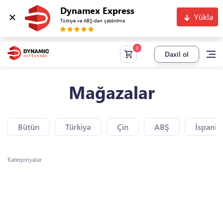
Dynamex Express
Yüklə
Türkiyə və ABŞ-dan çatdırılma
Daxil ol
Mağazalar
Bütün
Türkiyə
Çin
ABŞ
İspaniy
Kateqoriyalar