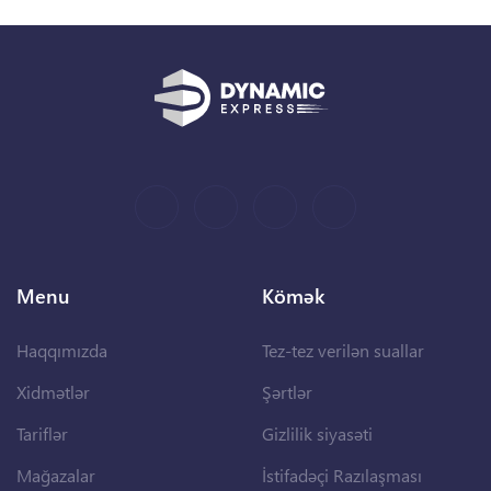
Menu
Kömək
Haqqımızda
Tez-tez verilən suallar
Xidmətlər
Şərtlər
Tariflər
Gizlilik siyasəti
Mağazalar
İstifadəçi Razılaşması