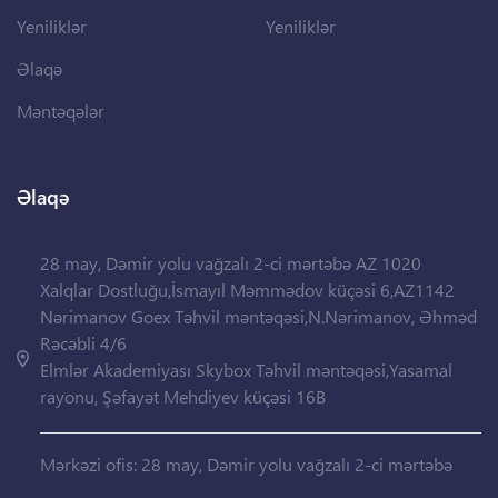
Yeniliklər
Yeniliklər
Əlaqə
Məntəqələr
Əlaqə
28 may, Dəmir yolu vağzalı 2-ci mərtəbə AZ 1020
Xalqlar Dostluğu,İsmayıl Məmmədov küçəsi 6,AZ1142
Nərimanov Goex Təhvil məntəqəsi,N.Nərimanov, Əhməd
Rəcəbli 4/6
Elmlər Akademiyası Skybox Təhvil məntəqəsi,Yasamal
rayonu, Şəfayət Mehdiyev küçəsi 16B
Mərkəzi ofis: 28 may, Dəmir yolu vağzalı 2-ci mərtəbə