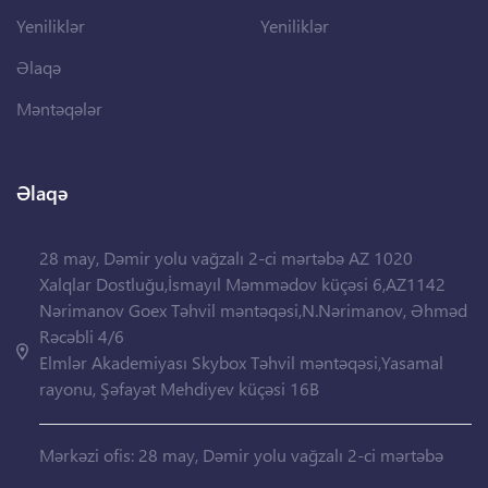
Yeniliklər
Yeniliklər
Əlaqə
Məntəqələr
Əlaqə
28 may, Dəmir yolu vağzalı 2-ci mərtəbə AZ 1020
Xalqlar Dostluğu,İsmayıl Məmmədov küçəsi 6,AZ1142
Nərimanov Goex Təhvil məntəqəsi,N.Nərimanov, Əhməd
Rəcəbli 4/6
Elmlər Akademiyası Skybox Təhvil məntəqəsi,Yasamal
rayonu, Şəfayət Mehdiyev küçəsi 16B
Mərkəzi ofis: 28 may, Dəmir yolu vağzalı 2-ci mərtəbə