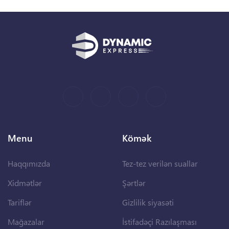
Menu
Kömək
Haqqımızda
Tez-tez verilən suallar
Xidmətlər
Şərtlər
Tariflər
Gizlilik siyasəti
Mağazalar
İstifadəçi Razılaşması