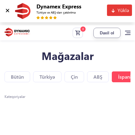
Dynamex Express
Yüklə
Türkiyə və ABŞ-dan çatdırılma
Daxil ol
Mağazalar
Bütün
Türkiyə
Çin
ABŞ
İspaniy
Kateqoriyalar