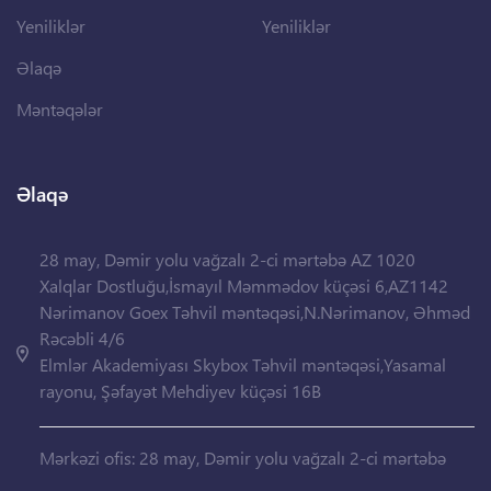
Yeniliklər
Yeniliklər
Əlaqə
Məntəqələr
Əlaqə
28 may, Dəmir yolu vağzalı 2-ci mərtəbə AZ 1020
Xalqlar Dostluğu,İsmayıl Məmmədov küçəsi 6,AZ1142
Nərimanov Goex Təhvil məntəqəsi,N.Nərimanov, Əhməd
Rəcəbli 4/6
Elmlər Akademiyası Skybox Təhvil məntəqəsi,Yasamal
rayonu, Şəfayət Mehdiyev küçəsi 16B
Mərkəzi ofis: 28 may, Dəmir yolu vağzalı 2-ci mərtəbə