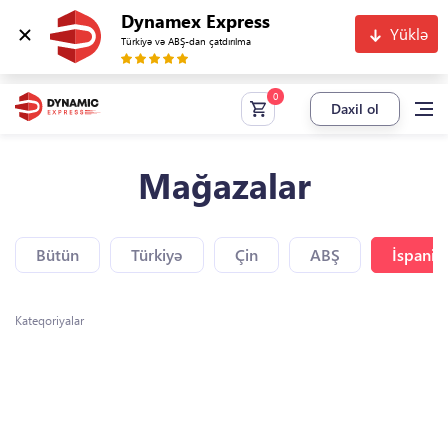
Dynamex Express
Yüklə
Türkiyə və ABŞ-dan çatdırılma
Daxil ol
Mağazalar
Bütün
Türkiyə
Çin
ABŞ
İspaniy
Kateqoriyalar