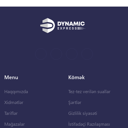
Menu
Kömək
Haqqımızda
Tez-tez verilən suallar
Xidmətlər
Şərtlər
Tariflər
Gizlilik siyasəti
Mağazalar
İstifadəçi Razılaşması