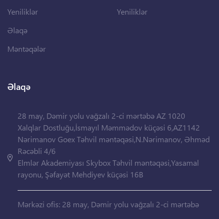
Yeniliklər
Yeniliklər
Əlaqə
Məntəqələr
Əlaqə
28 may, Dəmir yolu vağzalı 2-ci mərtəbə AZ 1020
Xalqlar Dostluğu,İsmayıl Məmmədov küçəsi 6,AZ1142
Nərimanov Goex Təhvil məntəqəsi,N.Nərimanov, Əhməd
Rəcəbli 4/6
Elmlər Akademiyası Skybox Təhvil məntəqəsi,Yasamal
rayonu, Şəfayət Mehdiyev küçəsi 16B
Mərkəzi ofis: 28 may, Dəmir yolu vağzalı 2-ci mərtəbə