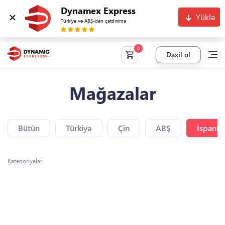
Dynamex Express
Yüklə
Türkiyə və ABŞ-dan çatdırılma
Daxil ol
Mağazalar
Bütün
Türkiyə
Çin
ABŞ
İspaniy
Kateqoriyalar