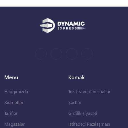
Menu
Kömək
Haqqımızda
Tez-tez verilən suallar
Xidmətlər
Şərtlər
Tariflər
Gizlilik siyasəti
Mağazalar
İstifadəçi Razılaşması