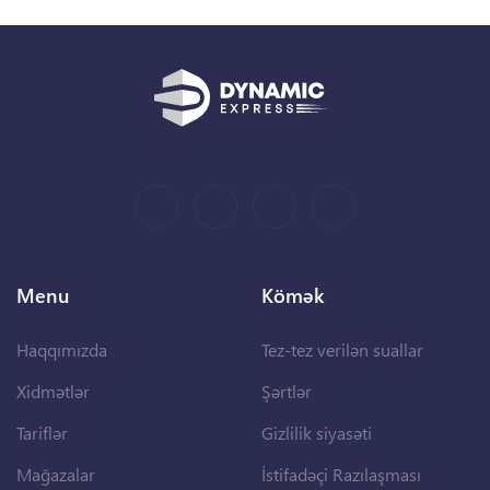
Menu
Kömək
Haqqımızda
Tez-tez verilən suallar
Xidmətlər
Şərtlər
Tariflər
Gizlilik siyasəti
Mağazalar
İstifadəçi Razılaşması