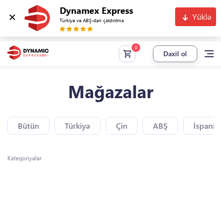
Dynamex Express
Yüklə
Türkiyə və ABŞ-dan çatdırılma
Daxil ol
Mağazalar
Bütün
Türkiyə
Çin
ABŞ
İspaniy
Kateqoriyalar