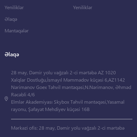
Yeniliklər
Yeniliklər
Əlaqə
Məntəqələr
Əlaqə
28 may, Dəmir yolu vağzalı 2-ci mərtəbə AZ 1020
Xalqlar Dostluğu,İsmayıl Məmmədov küçəsi 6,AZ1142
Nərimanov Goex Təhvil məntəqəsi,N.Nərimanov, Əhməd
Rəcəbli 4/6
Elmlər Akademiyası Skybox Təhvil məntəqəsi,Yasamal
rayonu, Şəfayət Mehdiyev küçəsi 16B
Mərkəzi ofis: 28 may, Dəmir yolu vağzalı 2-ci mərtəbə