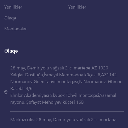
Yeniliklər
Yeniliklər
Əlaqə
Məntəqələr
Əlaqə
28 may, Dəmir yolu vağzalı 2-ci mərtəbə AZ 1020
Xalqlar Dostluğu,İsmayıl Məmmədov küçəsi 6,AZ1142
Nərimanov Goex Təhvil məntəqəsi,N.Nərimanov, Əhməd
Rəcəbli 4/6
Elmlər Akademiyası Skybox Təhvil məntəqəsi,Yasamal
rayonu, Şəfayət Mehdiyev küçəsi 16B
Mərkəzi ofis: 28 may, Dəmir yolu vağzalı 2-ci mərtəbə