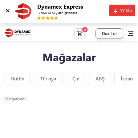
Dynamex Express
Yüklə
Türkiyə və ABŞ-dan çatdırılma
Daxil ol
Mağazalar
Bütün
Türkiyə
Çin
ABŞ
İspaniy
Kateqoriyalar