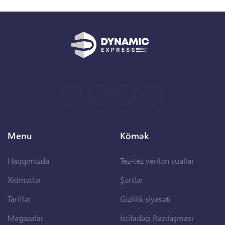
Menu
Kömək
Haqqımızda
Tez-tez verilən suallar
Xidmətlər
Şərtlər
Tariflər
Gizlilik siyasəti
Mağazalar
İstifadəçi Razılaşması