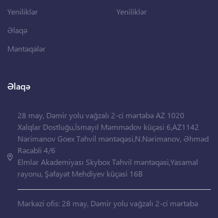
Yeniliklər
Yeniliklər
Əlaqə
Məntəqələr
Əlaqə
28 may, Dəmir yolu vağzalı 2-ci mərtəbə AZ 1020
Xalqlar Dostluğu,İsmayıl Məmmədov küçəsi 6,AZ1142
Nərimanov Goex Təhvil məntəqəsi,N.Nərimanov, Əhməd
Rəcəbli 4/6
Elmlər Akademiyası Skybox Təhvil məntəqəsi,Yasamal
rayonu, Şəfayət Mehdiyev küçəsi 16B
Mərkəzi ofis: 28 may, Dəmir yolu vağzalı 2-ci mərtəbə