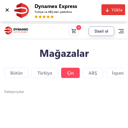
Dynamex Express
Yüklə
Türkiyə və ABŞ-dan çatdırılma
Daxil ol
Mağazalar
Bütün
Türkiyə
Çin
ABŞ
İspaniy
Kateqoriyalar