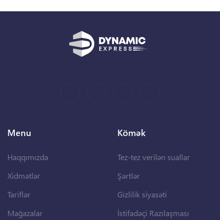
Menu
Kömək
Haqqımızda
Tez-tez verilən suallar
Xidmətlər
Şərtlər
Tariflər
Gizlilik siyasəti
Mağazalar
İstifadəçi Razılaşması