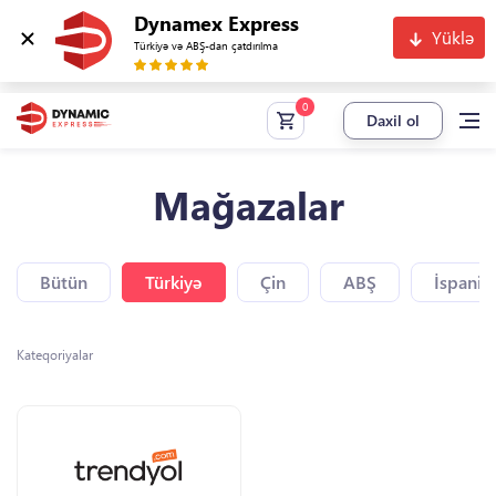
Dynamex Express
Yüklə
Türkiyə və ABŞ-dan çatdırılma
Daxil ol
Mağazalar
Bütün
Türkiyə
Çin
ABŞ
İspaniy
Kateqoriyalar