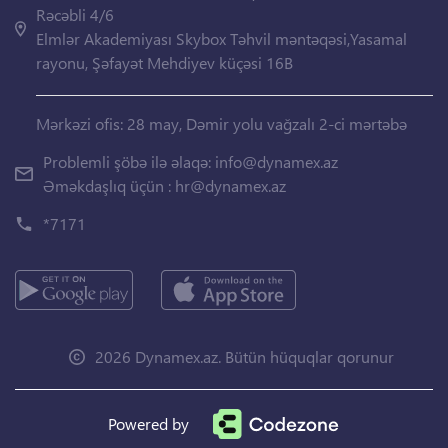
Rəcəbli 4/6
Elmlər Akademiyası Skybox Təhvil məntəqəsi,Yasamal
rayonu, Şəfayət Mehdiyev küçəsi 16B
Mərkəzi ofis: 28 may, Dəmir yolu vağzalı 2-ci mərtəbə
Problemli şöbə ilə əlaqə:
info@dynamex.az
Əməkdaşlıq üçün :
hr@dynamex.az
*7171
2026 Dynamex.az. Bütün hüquqlar qorunur
Powered by