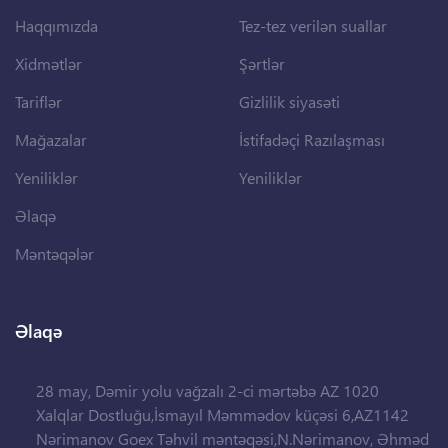
Haqqımızda
Tez-tez verilən suallar
Xidmətlər
Şərtlər
Tariflər
Gizlilik siyasəti
Mağazalar
İstifadəçi Razılaşması
Yeniliklər
Yeniliklər
Əlaqə
Məntəqələr
Əlaqə
28 may, Dəmir yolu vağzalı 2-ci mərtəbə AZ 1020
Xalqlar Dostluğu,İsmayıl Məmmədov küçəsi 6,AZ1142
Nərimanov Goex Təhvil məntəqəsi,N.Nərimanov, Əhməd