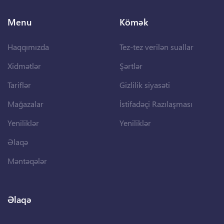
Menu
Kömək
Haqqımızda
Tez-tez verilən suallar
Xidmətlər
Şərtlər
Tariflər
Gizlilik siyasəti
Mağazalar
İstifadəçi Razılaşması
Yeniliklər
Yeniliklər
Əlaqə
Məntəqələr
Əlaqə