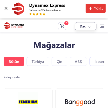
Dynamex Express
Yüklə
Türkiyə və ABŞ-dan çatdırılma
Daxil ol
Mağazalar
Bütün
Türkiyə
Çin
ABŞ
İspaniy
Kateqoriyalar