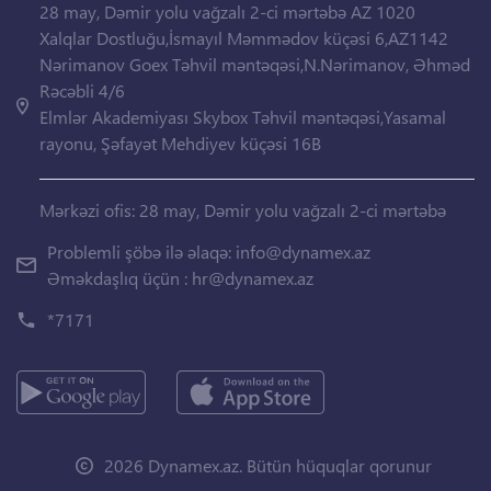
28 may, Dəmir yolu vağzalı 2-ci mərtəbə AZ 1020
Xalqlar Dostluğu,İsmayıl Məmmədov küçəsi 6,AZ1142
Nərimanov Goex Təhvil məntəqəsi,N.Nərimanov, Əhməd
Rəcəbli 4/6
Elmlər Akademiyası Skybox Təhvil məntəqəsi,Yasamal
rayonu, Şəfayət Mehdiyev küçəsi 16B
Mərkəzi ofis: 28 may, Dəmir yolu vağzalı 2-ci mərtəbə
Problemli şöbə ilə əlaqə:
info@dynamex.az
Əməkdaşlıq üçün :
hr@dynamex.az
*7171
2026 Dynamex.az. Bütün hüquqlar qorunur