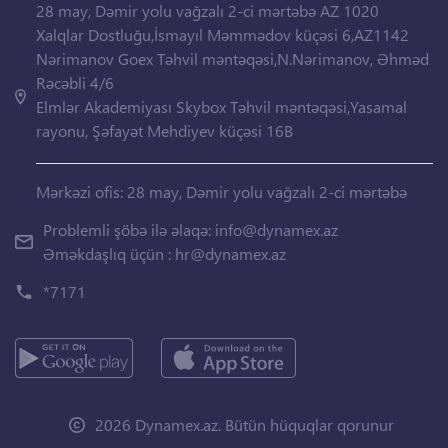
28 may, Dəmir yolu vağzalı 2-ci mərtəbə AZ 1020
Xalqlar Dostluğu,İsmayıl Məmmədov küçəsi 6,AZ1142
Nərimanov Goex Təhvil məntəqəsi,N.Nərimanov, Əhməd
Rəcəbli 4/6
Elmlər Akademiyası Skybox Təhvil məntəqəsi,Yasamal
rayonu, Şəfayət Mehdiyev küçəsi 16B
Mərkəzi ofis: 28 may, Dəmir yolu vağzalı 2-ci mərtəbə
Problemli şöbə ilə əlaqə:
info@dynamex.az
Əməkdaşlıq üçün :
hr@dynamex.az
*7171
2026 Dynamex.az. Bütün hüquqlar qorunur