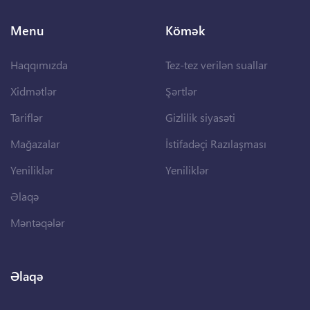
Menu
Kömək
Haqqımızda
Tez-tez verilən suallar
Xidmətlər
Şərtlər
Tariflər
Gizlilik siyasəti
Mağazalar
İstifadəçi Razılaşması
Yeniliklər
Yeniliklər
Əlaqə
Məntəqələr
Əlaqə