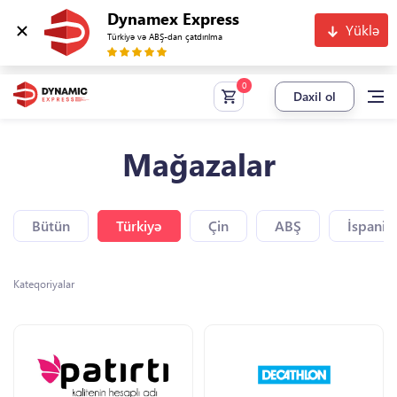
Dynamex Express
Yüklə
Türkiyə və ABŞ-dan çatdırılma
Daxil ol
Mağazalar
Bütün
Türkiyə
Çin
ABŞ
İspaniy
Kateqoriyalar