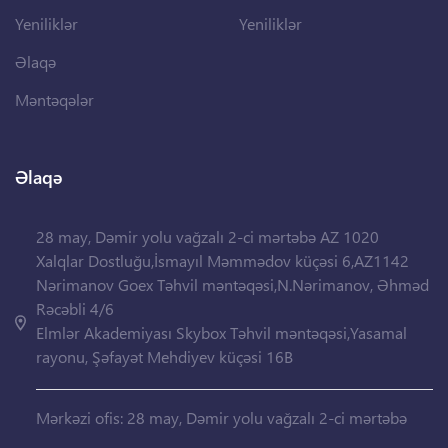
Yeniliklər
Yeniliklər
Əlaqə
Məntəqələr
Əlaqə
28 may, Dəmir yolu vağzalı 2-ci mərtəbə AZ 1020
Xalqlar Dostluğu,İsmayıl Məmmədov küçəsi 6,AZ1142
Nərimanov Goex Təhvil məntəqəsi,N.Nərimanov, Əhməd
Rəcəbli 4/6
Elmlər Akademiyası Skybox Təhvil məntəqəsi,Yasamal
rayonu, Şəfayət Mehdiyev küçəsi 16B
Mərkəzi ofis: 28 may, Dəmir yolu vağzalı 2-ci mərtəbə