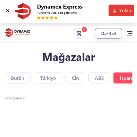
Dynamex Express
Yüklə
Türkiyə və ABŞ-dan çatdırılma
Daxil ol
Mağazalar
Bütün
Türkiyə
Çin
ABŞ
İspaniy
Kateqoriyalar