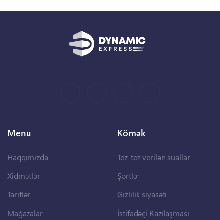
Menu
Kömək
Haqqımızda
Tez-tez verilən suallar
Xidmətlər
Şərtlər
Tariflər
Gizlilik siyasəti
Mağazalar
İstifadəçi Razılaşması