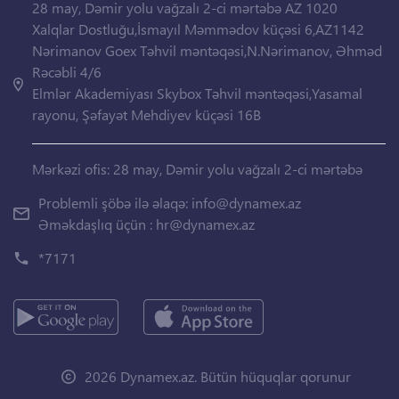
28 may, Dəmir yolu vağzalı 2-ci mərtəbə AZ 1020
Xalqlar Dostluğu,İsmayıl Məmmədov küçəsi 6,AZ1142
Nərimanov Goex Təhvil məntəqəsi,N.Nərimanov, Əhməd
Rəcəbli 4/6
Elmlər Akademiyası Skybox Təhvil məntəqəsi,Yasamal
rayonu, Şəfayət Mehdiyev küçəsi 16B
Mərkəzi ofis: 28 may, Dəmir yolu vağzalı 2-ci mərtəbə
Problemli şöbə ilə əlaqə:
info@dynamex.az
Əməkdaşlıq üçün :
hr@dynamex.az
*7171
2026 Dynamex.az. Bütün hüquqlar qorunur