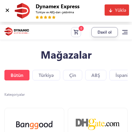
Dynamex Express
Yüklə
Türkiyə və ABŞ-dan çatdırılma
Daxil ol
Mağazalar
Bütün
Türkiyə
Çin
ABŞ
İspaniy
Kateqoriyalar