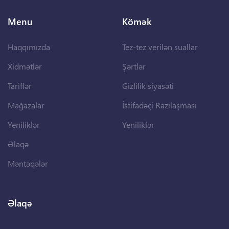
Menu
Kömək
Haqqımızda
Tez-tez verilən suallar
Xidmətlər
Şərtlər
Tariflər
Gizlilik siyasəti
Mağazalar
İstifadəçi Razılaşması
Yeniliklər
Yeniliklər
Əlaqə
Məntəqələr
Əlaqə