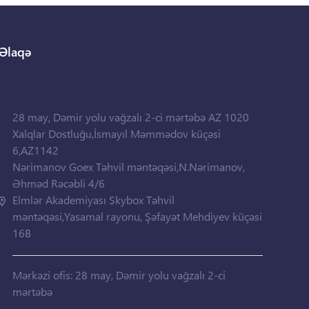
Əlaqə
28 may, Dəmir yolu vağzalı 2-ci mərtəbə AZ 1020
Xalqlar Dostluğu,İsmayıl Məmmədov küçəsi
6,AZ1142
Nərimanov Goex Təhvil məntəqəsi,N.Nərimanov,
Əhməd Rəcəbli 4/6
Elmlər Akademiyası Skybox Təhvil
məntəqəsi,Yasamal rayonu, Şəfayət Mehdiyev küçəsi
16B
Mərkəzi ofis: 28 may, Dəmir yolu vağzalı 2-ci
mərtəbə