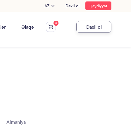
AZ
Daxil ol
Qeydiyyat
klər
Əlaqə
Daxil ol
.
Almaniya