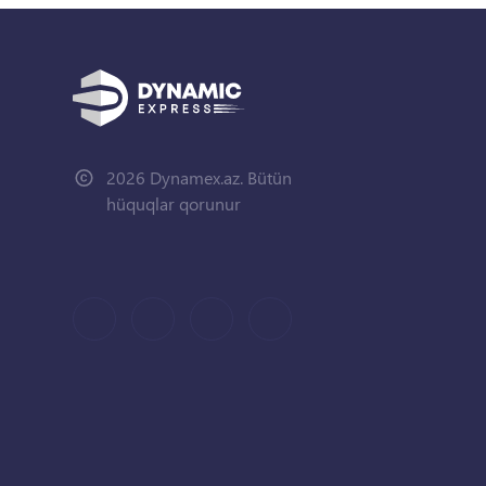
2026 Dynamex.az. Bütün
hüquqlar qorunur