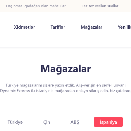
Daşınması qadağan olan məhsullar
Tez-tez verilən suallar
Xidmətlər
Tariflər
Mağazalar
Yenili
Mağazalar
Türkiyə mağazalarını sizlərə yaxın etdik. Alış-verişin ən sərfəli ünvanı
Dynamic Express ilə istədiyiniz mağazadan onlayn sifariş edin, biz çatdıraq
Türkiyə
Çin
ABŞ
İspaniya