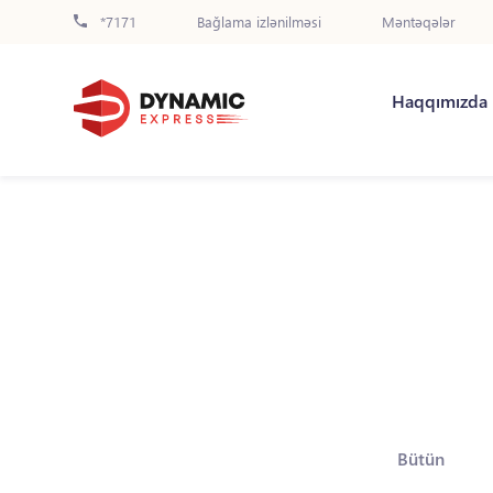
*7171
Bağlama izlənilməsi
Məntəqələr
Haqqımızda
Bütün