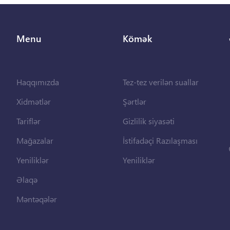
Menu
Kömək
Haqqımızda
Tez-tez verilən suallar
Xidmətlər
Şərtlər
Tariflər
Gizlilik siyasəti
Mağazalar
İstifadəçi Razılaşması
Yeniliklər
Yeniliklər
Əlaqə
Məntəqələr