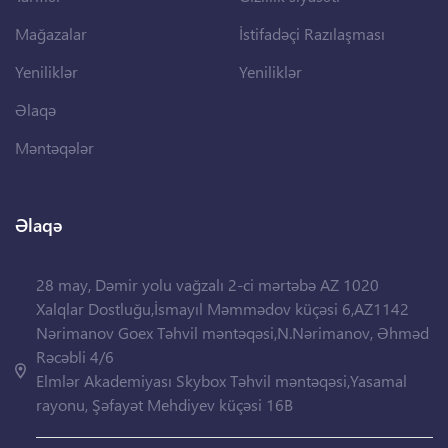
Mağazalar
İstifadəçi Razılaşması
Yeniliklər
Yeniliklər
Əlaqə
Məntəqələr
Əlaqə
28 may, Dəmir yolu vağzalı 2-ci mərtəbə AZ 1020
Xalqlar Dostluğu,İsmayıl Məmmədov küçəsi 6,AZ1142
Nərimanov Goex Təhvil məntəqəsi,N.Nərimanov, Əhməd
Rəcəbli 4/6
Elmlər Akademiyası Skybox Təhvil məntəqəsi,Yasamal
rayonu, Şəfayət Mehdiyev küçəsi 16B