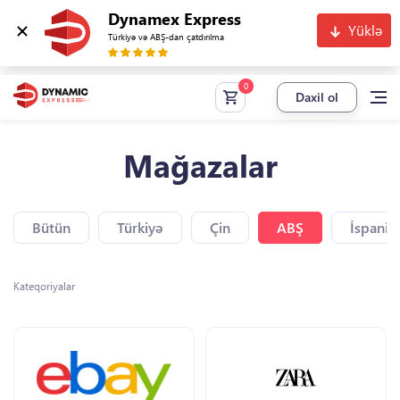
Dynamex Express
Yüklə
Türkiyə və ABŞ-dan çatdırılma
Daxil ol
Mağazalar
Bütün
Türkiyə
Çin
ABŞ
İspaniy
Kateqoriyalar