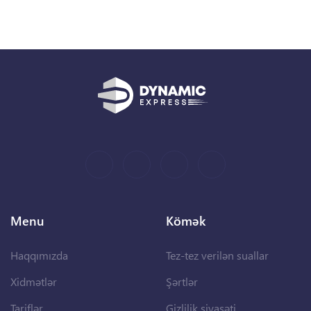
Menu
Kömək
Haqqımızda
Tez-tez verilən suallar
Xidmətlər
Şərtlər
Tariflər
Gizlilik siyasəti