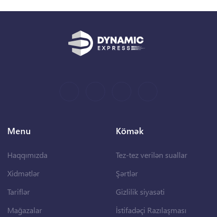
Menu
Kömək
Haqqımızda
Tez-tez verilən suallar
Xidmətlər
Şərtlər
Tariflər
Gizlilik siyasəti
Mağazalar
İstifadəçi Razılaşması