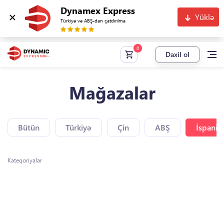
Dynamex Express
Yüklə
Türkiyə və ABŞ-dan çatdırılma
Daxil ol
Mağazalar
Bütün
Türkiyə
Çin
ABŞ
İspaniy
Kateqoriyalar