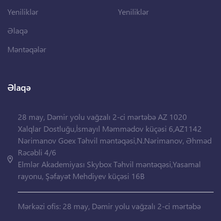
Yeniliklər
Yeniliklər
Əlaqə
Məntəqələr
Əlaqə
28 may, Dəmir yolu vağzalı 2-ci mərtəbə AZ 1020
Xalqlar Dostluğu,İsmayıl Məmmədov küçəsi 6,AZ1142
Nərimanov Goex Təhvil məntəqəsi,N.Nərimanov, Əhməd
Rəcəbli 4/6
Elmlər Akademiyası Skybox Təhvil məntəqəsi,Yasamal
rayonu, Şəfayət Mehdiyev küçəsi 16B
Mərkəzi ofis: 28 may, Dəmir yolu vağzalı 2-ci mərtəbə