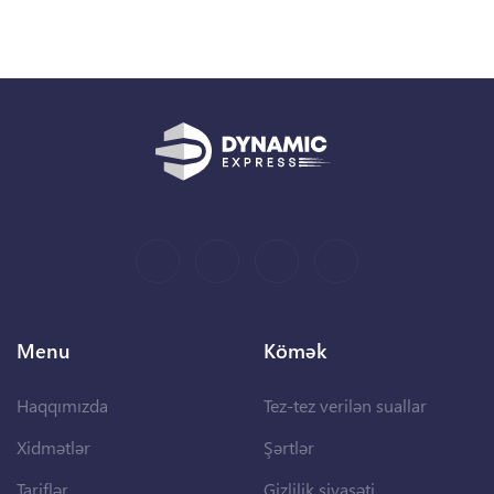
Menu
Kömək
Haqqımızda
Tez-tez verilən suallar
Xidmətlər
Şərtlər
Tariflər
Gizlilik siyasəti