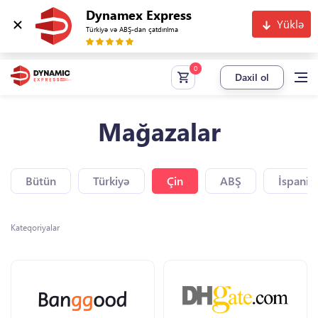
Dynamex Express
Yüklə
Türkiyə və ABŞ-dan çatdırılma
Daxil ol
Mağazalar
Bütün
Türkiyə
Çin
ABŞ
İspaniy
Kateqoriyalar