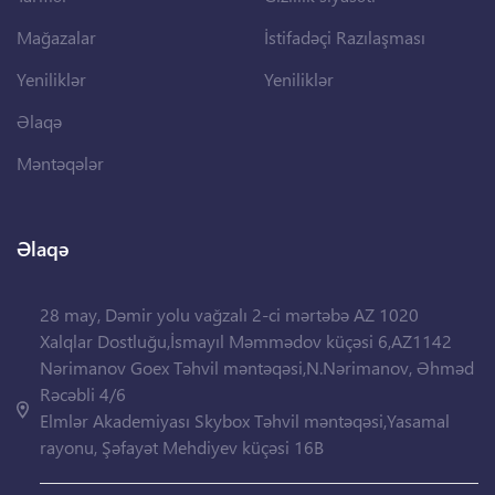
Mağazalar
İstifadəçi Razılaşması
Yeniliklər
Yeniliklər
Əlaqə
Məntəqələr
Əlaqə
28 may, Dəmir yolu vağzalı 2-ci mərtəbə AZ 1020
Xalqlar Dostluğu,İsmayıl Məmmədov küçəsi 6,AZ1142
Nərimanov Goex Təhvil məntəqəsi,N.Nərimanov, Əhməd
Rəcəbli 4/6
Elmlər Akademiyası Skybox Təhvil məntəqəsi,Yasamal
rayonu, Şəfayət Mehdiyev küçəsi 16B