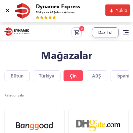
Dynamex Express
Yüklə
Türkiyə və ABŞ-dan çatdırılma
Daxil ol
Mağazalar
Bütün
Türkiyə
Çin
ABŞ
İspaniy
Kateqoriyalar