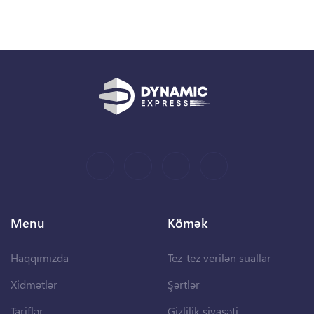
Menu
Kömək
Haqqımızda
Tez-tez verilən suallar
Xidmətlər
Şərtlər
Tariflər
Gizlilik siyasəti