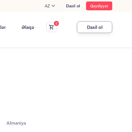
AZ
Daxil ol
Qeydiyyat
klər
Əlaqə
Daxil ol
.
Almaniya