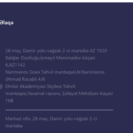
Əlaqə
28 may, Dəmir yolu vağzalı 2-ci mərtəbə AZ 1020
Xalqlar Dostluğu,İsmayıl Məmmədov küçəsi
6,AZ1142
Nərimanov Goex Təhvil məntəqəsi,N.Nərimanov,
Əhməd Rəcəbli 4/6
Elmlər Akademiyası Skybox Təhvil
məntəqəsi,Yasamal rayonu, Şəfayət Mehdiyev küçəsi
16B
Mərkəzi ofis: 28 may, Dəmir yolu vağzalı 2-ci
mərtəbə