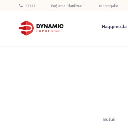
*7171
Bağlama izlənilməsi
Məntəqələr
Haqqımızda
Bütün