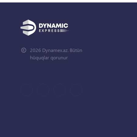
2026 Dynamex.az. Bütün
hüquqlar qorunur