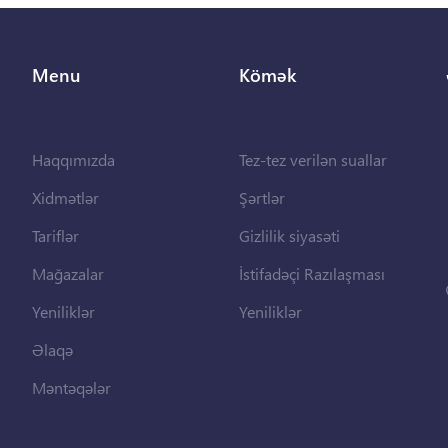
Menu
Kömək
Haqqımızda
Tez-tez verilən suallar
Xidmətlər
Şərtlər
Tariflər
Gizlilik siyasəti
Mağazalar
İstifadəçi Razılaşması
Yeniliklər
Yeniliklər
Əlaqə
Məntəqələr