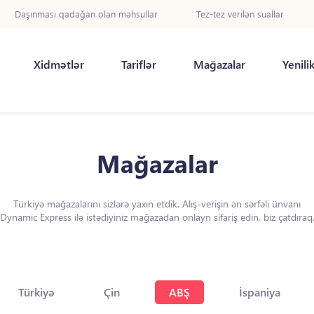
Daşınması qadağan olan məhsullar
Tez-tez verilən suallar
Xidmətlər
Tariflər
Mağazalar
Yenili
Mağazalar
Türkiyə mağazalarını sizlərə yaxın etdik. Alış-verişin ən sərfəli ünvanı
Dynamic Express ilə istədiyiniz mağazadan onlayn sifariş edin, biz çatdıraq
Türkiyə
Çin
ABŞ
İspaniya