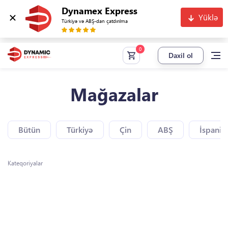
Dynamex Express
Yüklə
Türkiyə və ABŞ-dan çatdırılma
Daxil ol
Mağazalar
Bütün
Türkiyə
Çin
ABŞ
İspaniy
Kateqoriyalar