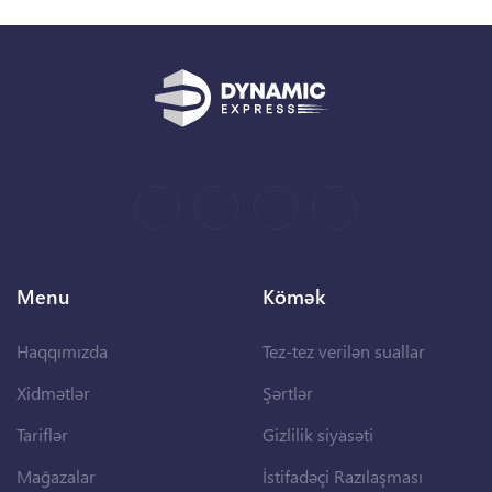
Menu
Kömək
Haqqımızda
Tez-tez verilən suallar
Xidmətlər
Şərtlər
Tariflər
Gizlilik siyasəti
Mağazalar
İstifadəçi Razılaşması