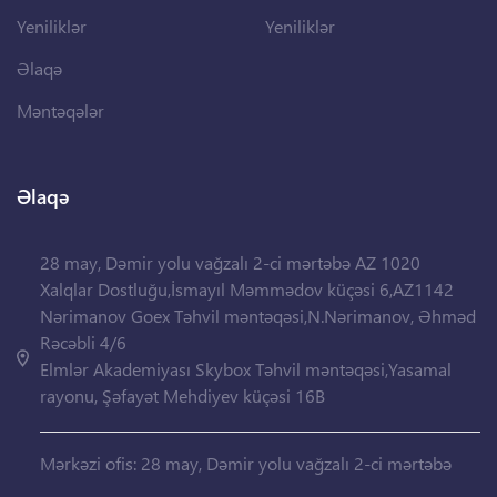
Yeniliklər
Yeniliklər
Əlaqə
Məntəqələr
Əlaqə
28 may, Dəmir yolu vağzalı 2-ci mərtəbə AZ 1020
Xalqlar Dostluğu,İsmayıl Məmmədov küçəsi 6,AZ1142
Nərimanov Goex Təhvil məntəqəsi,N.Nərimanov, Əhməd
Rəcəbli 4/6
Elmlər Akademiyası Skybox Təhvil məntəqəsi,Yasamal
rayonu, Şəfayət Mehdiyev küçəsi 16B
Mərkəzi ofis: 28 may, Dəmir yolu vağzalı 2-ci mərtəbə