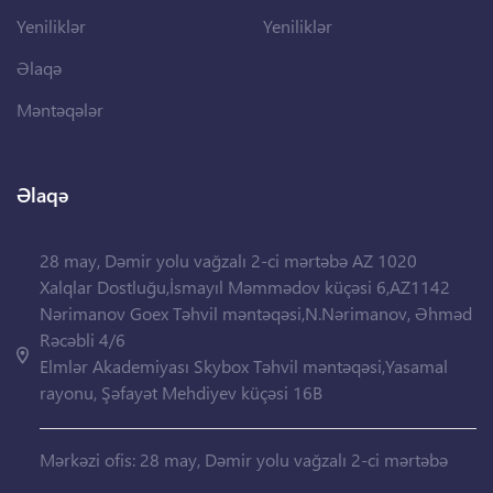
Yeniliklər
Yeniliklər
Əlaqə
Məntəqələr
Əlaqə
28 may, Dəmir yolu vağzalı 2-ci mərtəbə AZ 1020
Xalqlar Dostluğu,İsmayıl Məmmədov küçəsi 6,AZ1142
Nərimanov Goex Təhvil məntəqəsi,N.Nərimanov, Əhməd
Rəcəbli 4/6
Elmlər Akademiyası Skybox Təhvil məntəqəsi,Yasamal
rayonu, Şəfayət Mehdiyev küçəsi 16B
Mərkəzi ofis: 28 may, Dəmir yolu vağzalı 2-ci mərtəbə