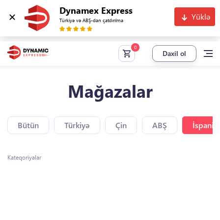
Dynamex Express
Yüklə
Türkiyə və ABŞ-dan çatdırılma
Daxil ol
Mağazalar
Bütün
Türkiyə
Çin
ABŞ
İspaniy
Kateqoriyalar