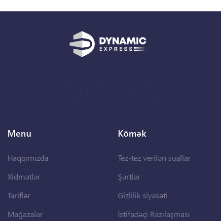
Menu
Kömək
Haqqımızda
Tez-tez verilən suallar
Xidmətlər
Şərtlər
Tariflər
Gizlilik siyasəti
Mağazalar
İstifadəçi Razılaşması