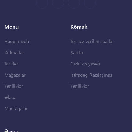
Menu
Kömək
Haqqımızda
Tez-tez verilən suallar
Xidmətlər
Şərtlər
Tariflər
Gizlilik siyasəti
Mağazalar
İstifadəçi Razılaşması
Yeniliklər
Yeniliklər
Əlaqə
Məntəqələr
Əlaqə