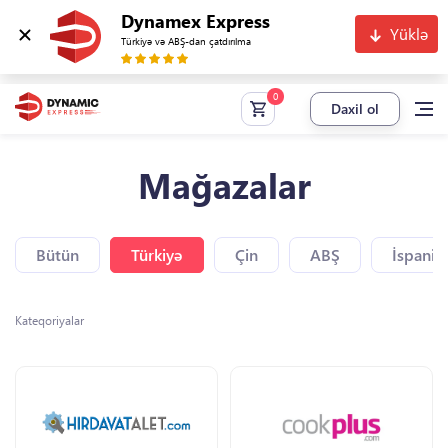
Dynamex Express
Yüklə
Türkiyə və ABŞ-dan çatdırılma
Daxil ol
Mağazalar
Bütün
Türkiyə
Çin
ABŞ
İspaniy
Kateqoriyalar