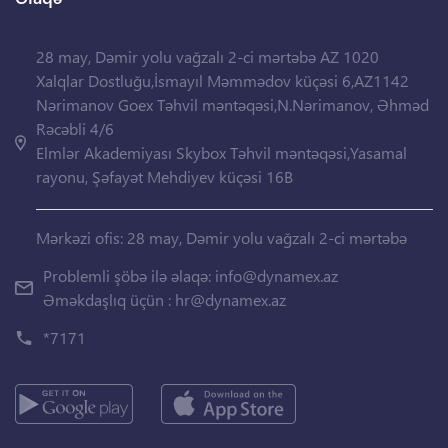
28 may, Dəmir yolu vağzalı 2-ci mərtəbə AZ 1020
Xalqlar Dostluğu,İsmayıl Məmmədov küçəsi 6,AZ1142
Nərimanov Goex Təhvil məntəqəsi,N.Nərimanov, Əhməd
Rəcəbli 4/6
Elmlər Akademiyası Skybox Təhvil məntəqəsi,Yasamal
rayonu, Şəfayət Mehdiyev küçəsi 16B
Mərkəzi ofis: 28 may, Dəmir yolu vağzalı 2-ci mərtəbə
Problemli şöbə ilə əlaqə:
info@dynamex.az
Əməkdaşlıq üçün :
hr@dynamex.az
*7171