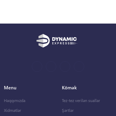
Menu
Kömək
Haqqımızda
Tez-tez verilən suallar
Xidmətlər
Şərtlər