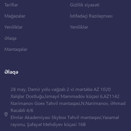
Tariflər
Gizlilik siyasəti
Mağazalar
İstifadəçi Razılaşması
Yeniliklər
Yeniliklər
Əlaqə
Məntəqələr
Əlaqə
28 may, Dəmir yolu vağzalı 2-ci mərtəbə AZ 1020
Xalqlar Dostluğu,İsmayıl Məmmədov küçəsi 6,AZ1142
Nərimanov Goex Təhvil məntəqəsi,N.Nərimanov, Əhməd
Rəcəbli 4/6
Elmlər Akademiyası Skybox Təhvil məntəqəsi,Yasamal
rayonu, Şəfayət Mehdiyev küçəsi 16B