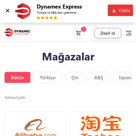
Dynamex Express
Yüklə
Türkiyə və ABŞ-dan çatdırılma
Daxil ol
Mağazalar
Bütün
Türkiyə
Çin
ABŞ
İspaniy
Kateqoriyalar