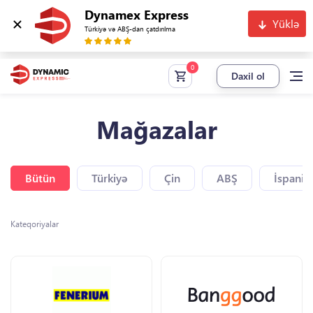
Dynamex Express
Yüklə
Türkiyə və ABŞ-dan çatdırılma
Daxil ol
Mağazalar
Bütün
Türkiyə
Çin
ABŞ
İspaniy
Kateqoriyalar