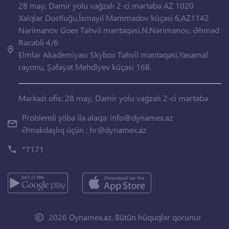
28 may, Dəmir yolu vağzalı 2-ci mərtəbə AZ 1020
Xalqlar Dostluğu,İsmayıl Məmmədov küçəsi 6,AZ1142
Nərimanov Goex Təhvil məntəqəsi,N.Nərimanov, Əhməd
Rəcəbli 4/6
Elmlər Akademiyası Skybox Təhvil məntəqəsi,Yasamal
rayonu, Şəfayət Mehdiyev küçəsi 16B
Mərkəzi ofis: 28 may, Dəmir yolu vağzalı 2-ci mərtəbə
Problemli şöbə ilə əlaqə:
info@dynamex.az
Əməkdaşlıq üçün :
hr@dynamex.az
*7171
2026 Dynamex.az. Bütün hüquqlar qorunur