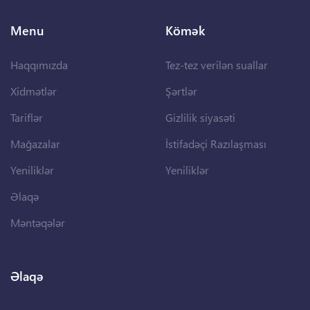
Menu
Kömək
Haqqımızda
Tez-tez verilən suallar
Xidmətlər
Şərtlər
Tariflər
Gizlilik siyasəti
Mağazalar
İstifadəçi Razılaşması
Yeniliklər
Yeniliklər
Əlaqə
Məntəqələr
Əlaqə