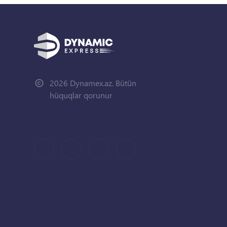
2026 Dynamex.az. Bütün
hüquqlar qorunur