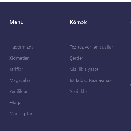
Menu
Kömək
Haqqımızda
Tez-tez verilən suallar
Xidmətlər
Şərtlər
Tariflər
Gizlilik siyasəti
Mağazalar
İstifadəçi Razılaşması
Yeniliklər
Yeniliklər
Əlaqə
Məntəqələr