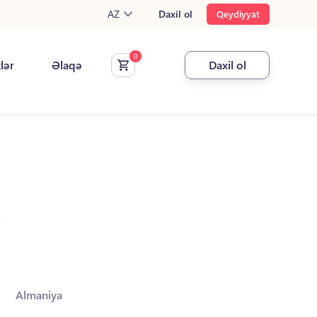
AZ
Daxil ol
Qeydiyyat
klər
Əlaqə
Daxil ol
.
Almaniya