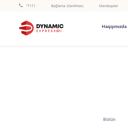
*7171
Bağlama izlənilməsi
Məntəqələr
Haqqımızda
Bütün