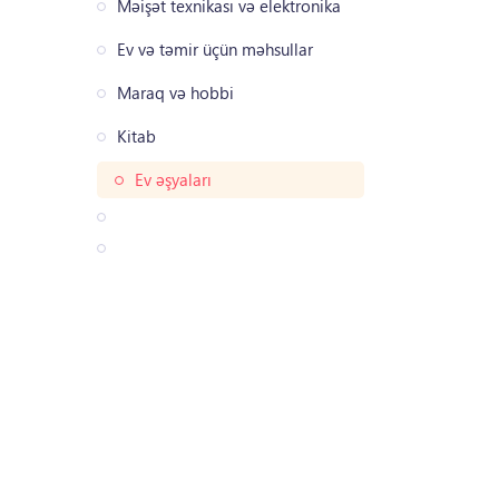
Məişət texnikası və elektronika
Ev və təmir üçün məhsullar
Maraq və hobbi
Kitab
Ev əşyaları