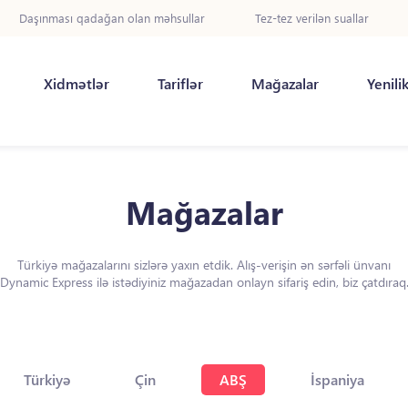
Daşınması qadağan olan məhsullar
Tez-tez verilən suallar
Xidmətlər
Tariflər
Mağazalar
Yenili
Mağazalar
Türkiyə mağazalarını sizlərə yaxın etdik. Alış-verişin ən sərfəli ünvanı
Dynamic Express ilə istədiyiniz mağazadan onlayn sifariş edin, biz çatdıraq
Türkiyə
Çin
ABŞ
İspaniya