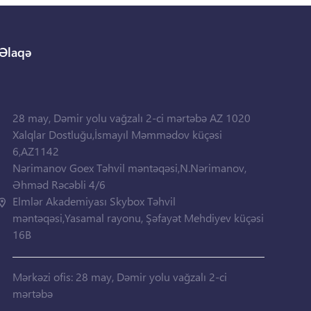
Əlaqə
28 may, Dəmir yolu vağzalı 2-ci mərtəbə AZ 1020
Xalqlar Dostluğu,İsmayıl Məmmədov küçəsi
6,AZ1142
Nərimanov Goex Təhvil məntəqəsi,N.Nərimanov,
Əhməd Rəcəbli 4/6
Elmlər Akademiyası Skybox Təhvil
məntəqəsi,Yasamal rayonu, Şəfayət Mehdiyev küçəsi
16B
Mərkəzi ofis: 28 may, Dəmir yolu vağzalı 2-ci
mərtəbə