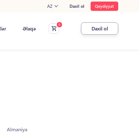
AZ
Daxil ol
Qeydiyyat
klər
Əlaqə
Daxil ol
.
Almaniya