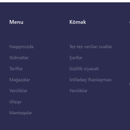
Menu
Kömək
Haqqımızda
Tez-tez verilən suallar
Xidmətlər
Şərtlər
Tariflər
Gizlilik siyasəti
Mağazalar
İstifadəçi Razılaşması
Yeniliklər
Yeniliklər
Əlaqə
Məntəqələr