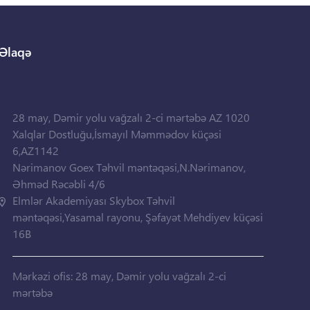
Əlaqə
28 may, Dəmir yolu vağzalı 2-ci mərtəbə AZ 1020
Xalqlar Dostluğu,İsmayıl Məmmədov küçəsi
6,AZ1142
Nərimanov Goex Təhvil məntəqəsi,N.Nərimanov,
Əhməd Rəcəbli 4/6
Elmlər Akademiyası Skybox Təhvil
məntəqəsi,Yasamal rayonu, Şəfayət Mehdiyev küçəsi
16B
Mərkəzi ofis: 28 may, Dəmir yolu vağzalı 2-ci
mərtəbə