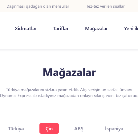
Daşınması qadağan olan məhsullar
Tez-tez verilən suallar
Xidmətlər
Tariflər
Mağazalar
Yenili
Mağazalar
Türkiyə mağazalarını sizlərə yaxın etdik. Alış-verişin ən sərfəli ünvanı
Dynamic Express ilə istədiyiniz mağazadan onlayn sifariş edin, biz çatdıraq
Türkiyə
Çin
ABŞ
İspaniya