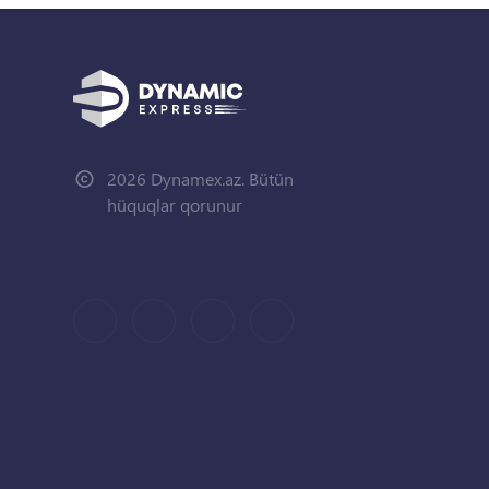
2026 Dynamex.az. Bütün
hüquqlar qorunur