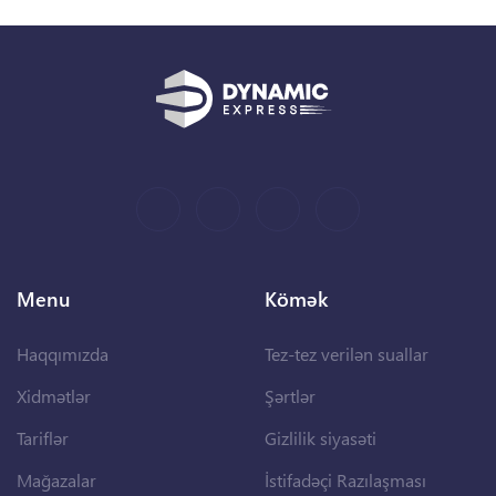
Menu
Kömək
Haqqımızda
Tez-tez verilən suallar
Xidmətlər
Şərtlər
Tariflər
Gizlilik siyasəti
Mağazalar
İstifadəçi Razılaşması