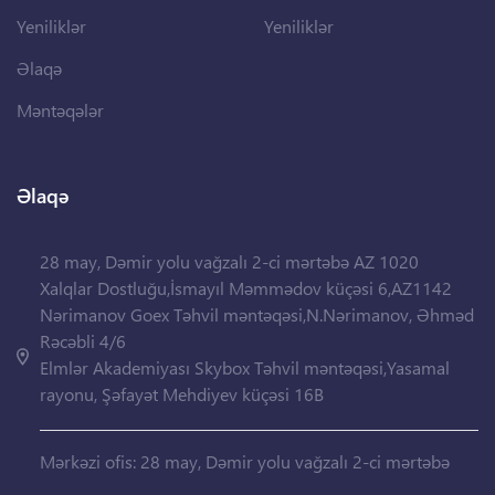
Yeniliklər
Yeniliklər
Əlaqə
Məntəqələr
Əlaqə
28 may, Dəmir yolu vağzalı 2-ci mərtəbə AZ 1020
Xalqlar Dostluğu,İsmayıl Məmmədov küçəsi 6,AZ1142
Nərimanov Goex Təhvil məntəqəsi,N.Nərimanov, Əhməd
Rəcəbli 4/6
Elmlər Akademiyası Skybox Təhvil məntəqəsi,Yasamal
rayonu, Şəfayət Mehdiyev küçəsi 16B
Mərkəzi ofis: 28 may, Dəmir yolu vağzalı 2-ci mərtəbə