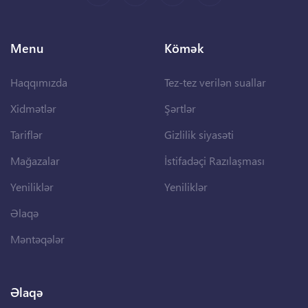
Menu
Kömək
Haqqımızda
Tez-tez verilən suallar
Xidmətlər
Şərtlər
Tariflər
Gizlilik siyasəti
Mağazalar
İstifadəçi Razılaşması
Yeniliklər
Yeniliklər
Əlaqə
Məntəqələr
Əlaqə