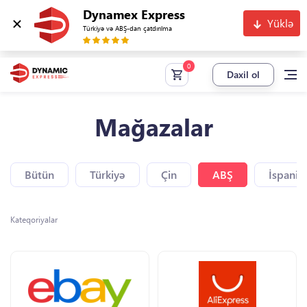
Dynamex Express
Yüklə
Türkiyə və ABŞ-dan çatdırılma
Daxil ol
Mağazalar
Bütün
Türkiyə
Çin
ABŞ
İspaniy
Kateqoriyalar