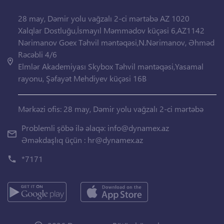
28 may, Dəmir yolu vağzalı 2-ci mərtəbə AZ 1020
Xalqlar Dostluğu,İsmayıl Məmmədov küçəsi 6,AZ1142
Nərimanov Goex Təhvil məntəqəsi,N.Nərimanov, Əhməd
Rəcəbli 4/6
Elmlər Akademiyası Skybox Təhvil məntəqəsi,Yasamal
rayonu, Şəfayət Mehdiyev küçəsi 16B
Mərkəzi ofis: 28 may, Dəmir yolu vağzalı 2-ci mərtəbə
Problemli şöbə ilə əlaqə:
info@dynamex.az
Əməkdaşlıq üçün :
hr@dynamex.az
*7171