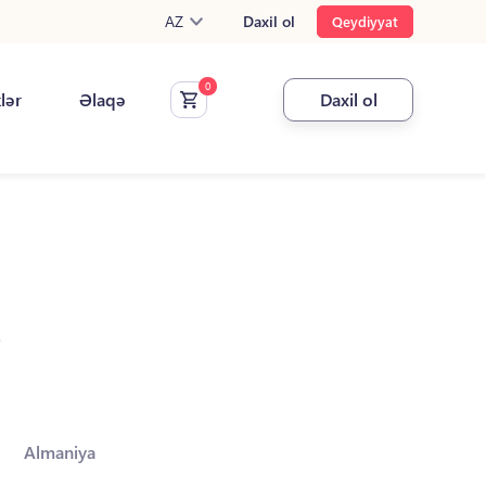
AZ
Daxil ol
Qeydiyyat
klər
Əlaqə
Daxil ol
.
Almaniya