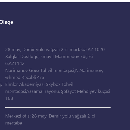
Əlaqə
28 may, Dəmir yolu vağzalı 2-ci mərtəbə AZ 1020
Xalqlar Dostluğu,İsmayıl Məmmədov küçəsi
6,AZ1142
Nərimanov Goex Təhvil məntəqəsi,N.Nərimanov,
Əhməd Rəcəbli 4/6
Elmlər Akademiyası Skybox Təhvil
məntəqəsi,Yasamal rayonu, Şəfayət Mehdiyev küçəsi
16B
Mərkəzi ofis: 28 may, Dəmir yolu vağzalı 2-ci
mərtəbə