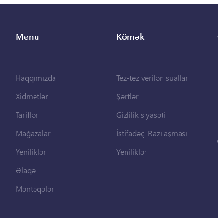
Menu
Kömək
Haqqımızda
Tez-tez verilən suallar
Xidmətlər
Şərtlər
Tariflər
Gizlilik siyasəti
Mağazalar
İstifadəçi Razılaşması
Yeniliklər
Yeniliklər
Əlaqə
Məntəqələr