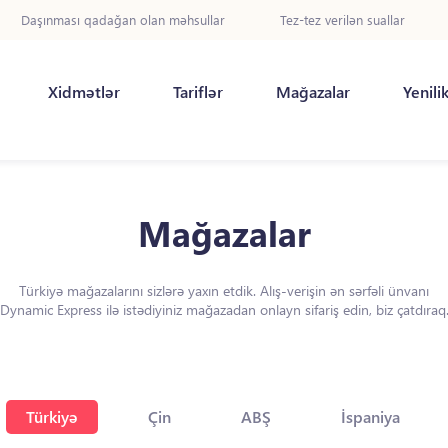
Daşınması qadağan olan məhsullar
Tez-tez verilən suallar
Xidmətlər
Tariflər
Mağazalar
Yenili
Mağazalar
Türkiyə mağazalarını sizlərə yaxın etdik. Alış-verişin ən sərfəli ünvanı
Dynamic Express ilə istədiyiniz mağazadan onlayn sifariş edin, biz çatdıraq
Türkiyə
Çin
ABŞ
İspaniya