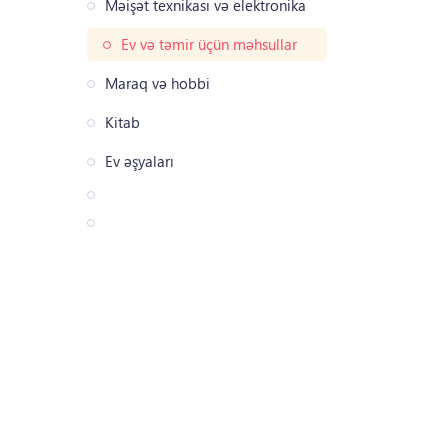
Məişət texnikası və elektronika
Ev və təmir üçün məhsullar
Maraq və hobbi
Kitab
Ev əşyaları