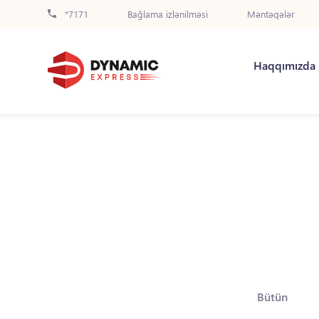
*7171
Bağlama izlənilməsi
Məntəqələr
Haqqımızda
Bütün