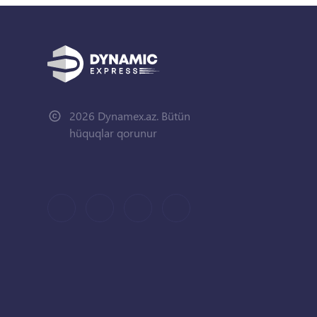
2026 Dynamex.az. Bütün
hüquqlar qorunur