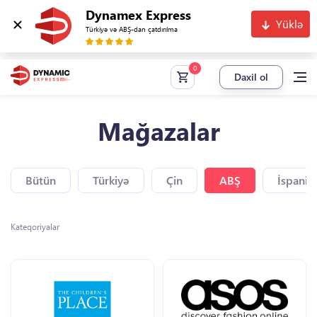
Dynamex Express
Yüklə
Türkiyə və ABŞ-dan çatdırılma
Daxil ol
Mağazalar
Bütün
Türkiyə
Çin
ABŞ
İspaniy
Kateqoriyalar