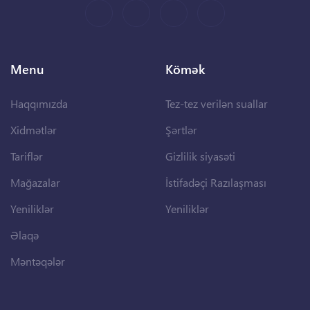
Menu
Kömək
Haqqımızda
Tez-tez verilən suallar
Xidmətlər
Şərtlər
Tariflər
Gizlilik siyasəti
Mağazalar
İstifadəçi Razılaşması
Yeniliklər
Yeniliklər
Əlaqə
Məntəqələr