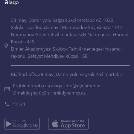
Əlaqə
28 may, Dəmir yolu vağzalı 2-ci mərtəbə AZ 1020
Xalqlar Dostluğu,İsmayıl Məmmədov küçəsi 6,AZ1142
Nərimanov Goex Təhvil məntəqəsi,N.Nərimanov, Əhməd
Rəcəbli 4/6
Elmlər Akademiyası Skybox Təhvil məntəqəsi,Yasamal
rayonu, Şəfayət Mehdiyev küçəsi 16B
Mərkəzi ofis: 28 may, Dəmir yolu vağzalı 2-ci mərtəbə
Problemli şöbə ilə əlaqə:
info@dynamex.az
Əməkdaşlıq üçün :
hr@dynamex.az
*7171