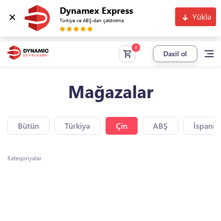
Dynamex Express
Yüklə
Türkiyə və ABŞ-dan çatdırılma
Daxil ol
Mağazalar
Bütün
Türkiyə
Çin
ABŞ
İspaniy
Kateqoriyalar