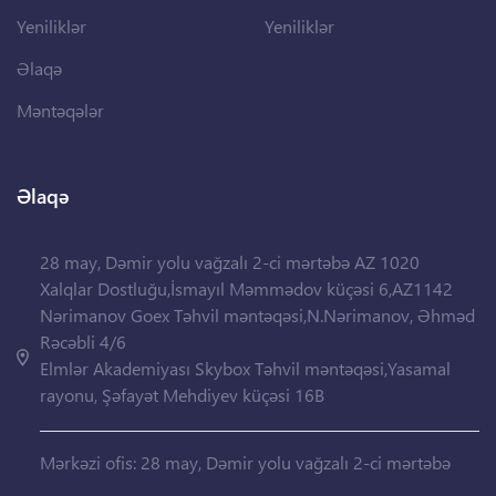
Yeniliklər
Yeniliklər
Əlaqə
Məntəqələr
Əlaqə
28 may, Dəmir yolu vağzalı 2-ci mərtəbə AZ 1020
Xalqlar Dostluğu,İsmayıl Məmmədov küçəsi 6,AZ1142
Nərimanov Goex Təhvil məntəqəsi,N.Nərimanov, Əhməd
Rəcəbli 4/6
Elmlər Akademiyası Skybox Təhvil məntəqəsi,Yasamal
rayonu, Şəfayət Mehdiyev küçəsi 16B
Mərkəzi ofis: 28 may, Dəmir yolu vağzalı 2-ci mərtəbə