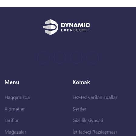
Menu
Kömək
Haqqımızda
Tez-tez verilən suallar
Xidmətlər
Şərtlər
Tariflər
Gizlilik siyasəti
Mağazalar
İstifadəçi Razılaşması