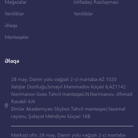
Mağazalar
İstifadəçi Razılaşması
Yeniliklər
Yeniliklər
Əlaqə
Məntəqələr
Əlaqə
28 may, Dəmir yolu vağzalı 2-ci mərtəbə AZ 1020
Xalqlar Dostluğu,İsmayıl Məmmədov küçəsi 6,AZ1142
Nərimanov Goex Təhvil məntəqəsi,N.Nərimanov, Əhməd
Rəcəbli 4/6
Elmlər Akademiyası Skybox Təhvil məntəqəsi,Yasamal
rayonu, Şəfayət Mehdiyev küçəsi 16B
Mərkəzi ofis: 28 may, Dəmir yolu vağzalı 2-ci mərtəbə