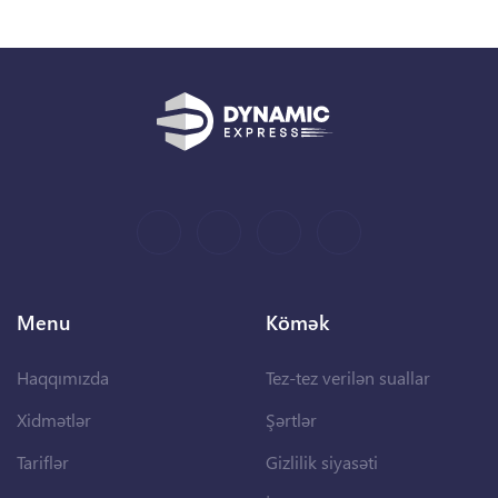
Menu
Kömək
Haqqımızda
Tez-tez verilən suallar
Xidmətlər
Şərtlər
Tariflər
Gizlilik siyasəti