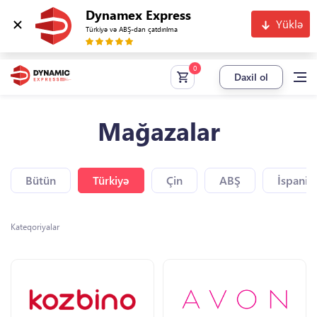
Dynamex Express
Yüklə
Türkiyə və ABŞ-dan çatdırılma
Daxil ol
Mağazalar
Bütün
Türkiyə
Çin
ABŞ
İspaniy
Kateqoriyalar