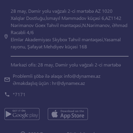
28 may, Dəmir yolu vağzalı 2-ci mərtəbə AZ 1020
Xalqlar Dostluğu,İsmayıl Məmmədov küçəsi 6,AZ1142
Nərimanov Goex Təhvil məntəqəsi,N.Nərimanov, Əhməd
Rəcəbli 4/6
Elmlər Akademiyası Skybox Təhvil məntəqəsi,Yasamal
rayonu, Şəfayət Mehdiyev küçəsi 16B
Mərkəzi ofis: 28 may, Dəmir yolu vağzalı 2-ci mərtəbə
Problemli şöbə ilə əlaqə:
info@dynamex.az
Əməkdaşlıq üçün :
hr@dynamex.az
*7171