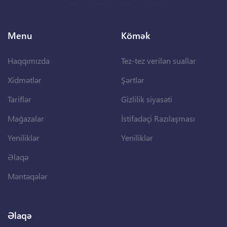
Menu
Kömək
Haqqımızda
Tez-tez verilən suallar
Xidmətlər
Şərtlər
Tariflər
Gizlilik siyasəti
Mağazalar
İstifadəçi Razılaşması
Yeniliklər
Yeniliklər
Əlaqə
Məntəqələr
Əlaqə