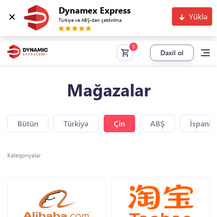
Dynamex Express
Yüklə
Türkiyə və ABŞ-dan çatdırılma
Daxil ol
Mağazalar
Bütün
Türkiyə
Çin
ABŞ
İspaniy
Kateqoriyalar