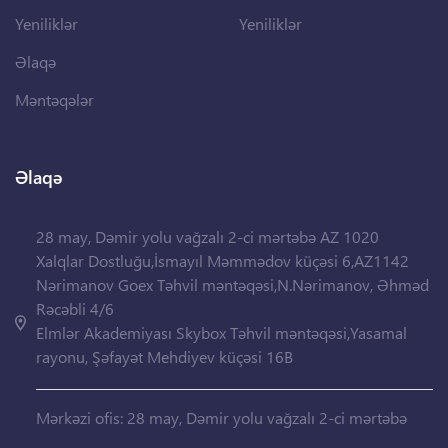
Yeniliklər
Yeniliklər
Əlaqə
Məntəqələr
Əlaqə
28 may, Dəmir yolu vağzalı 2-ci mərtəbə AZ 1020
Xalqlar Dostluğu,İsmayıl Məmmədov küçəsi 6,AZ1142
Nərimanov Goex Təhvil məntəqəsi,N.Nərimanov, Əhməd
Rəcəbli 4/6
Elmlər Akademiyası Skybox Təhvil məntəqəsi,Yasamal
rayonu, Şəfayət Mehdiyev küçəsi 16B
Mərkəzi ofis: 28 may, Dəmir yolu vağzalı 2-ci mərtəbə