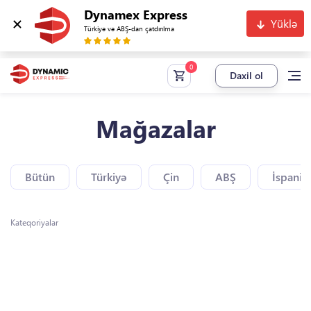
Dynamex Express
Yüklə
Türkiyə və ABŞ-dan çatdırılma
Daxil ol
Mağazalar
Bütün
Türkiyə
Çin
ABŞ
İspaniy
Kateqoriyalar