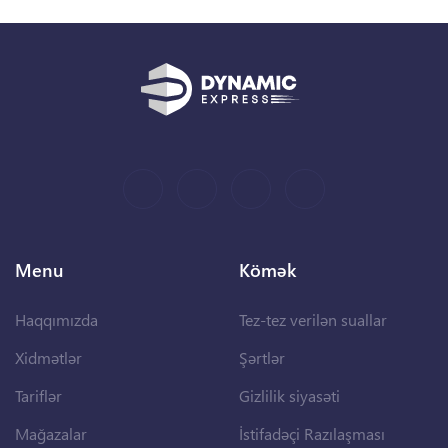
Menu
Kömək
Haqqımızda
Tez-tez verilən suallar
Xidmətlər
Şərtlər
Tariflər
Gizlilik siyasəti
Mağazalar
İstifadəçi Razılaşması