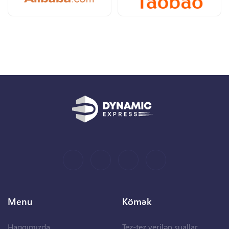
Menu
Kömək
Haqqımızda
Tez-tez verilən suallar