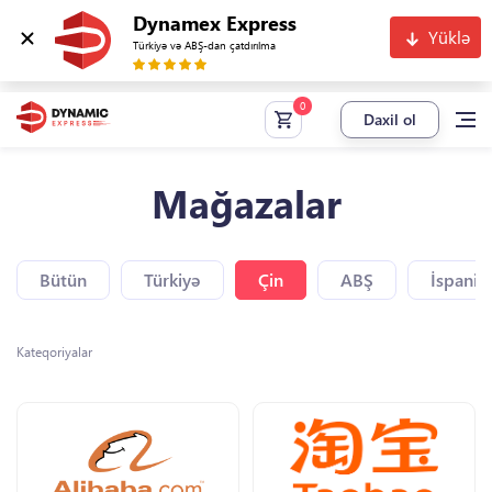
Dynamex Express
Yüklə
Türkiyə və ABŞ-dan çatdırılma
Daxil ol
Mağazalar
Bütün
Türkiyə
Çin
ABŞ
İspaniy
Kateqoriyalar