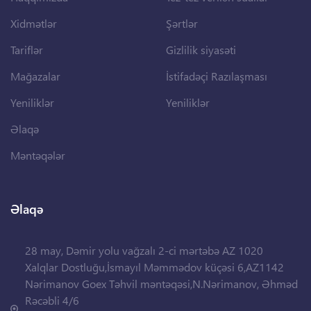
Xidmətlər
Şərtlər
Tariflər
Gizlilik siyasəti
Mağazalar
İstifadəçi Razılaşması
Yeniliklər
Yeniliklər
Əlaqə
Məntəqələr
Əlaqə
28 may, Dəmir yolu vağzalı 2-ci mərtəbə AZ 1020
Xalqlar Dostluğu,İsmayıl Məmmədov küçəsi 6,AZ1142
Nərimanov Goex Təhvil məntəqəsi,N.Nərimanov, Əhməd
Rəcəbli 4/6