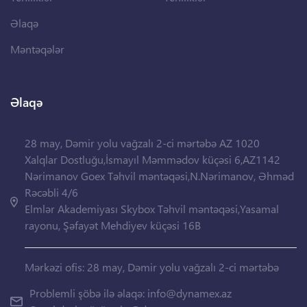
Əlaqə
Məntəqələr
Əlaqə
28 may, Dəmir yolu vağzalı 2-ci mərtəbə AZ 1020
Xalqlar Dostluğu,İsmayıl Məmmədov küçəsi 6,AZ1142
Nərimanov Goex Təhvil məntəqəsi,N.Nərimanov, Əhməd
Rəcəbli 4/6
Elmlər Akademiyası Skybox Təhvil məntəqəsi,Yasamal
rayonu, Şəfayət Mehdiyev küçəsi 16B
Mərkəzi ofis: 28 may, Dəmir yolu vağzalı 2-ci mərtəbə
Problemli şöbə ilə əlaqə:
info@dynamex.az