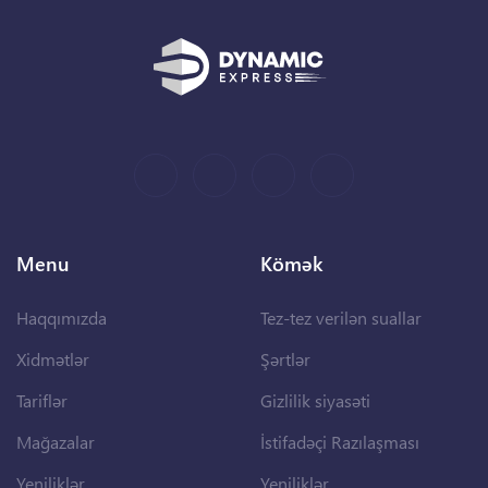
Menu
Kömək
Haqqımızda
Tez-tez verilən suallar
Xidmətlər
Şərtlər
Tariflər
Gizlilik siyasəti
Mağazalar
İstifadəçi Razılaşması
Yeniliklər
Yeniliklər