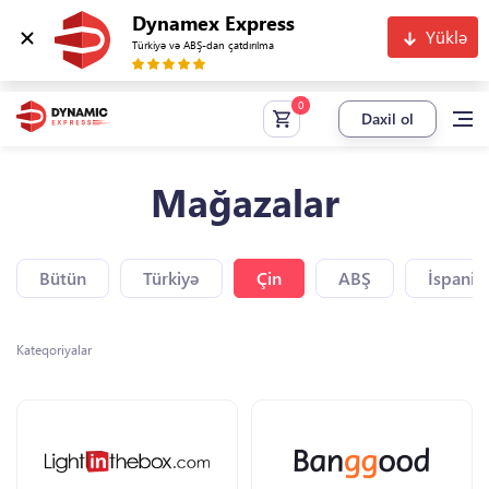
Dynamex Express
Yüklə
Türkiyə və ABŞ-dan çatdırılma
Daxil ol
Mağazalar
Bütün
Türkiyə
Çin
ABŞ
İspaniy
Kateqoriyalar