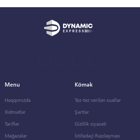
Menu
Kömək
Haqqımızda
Tez-tez verilən suallar
Xidmətlər
Şərtlər
Tariflər
Gizlilik siyasəti
Mağazalar
İstifadəçi Razılaşması