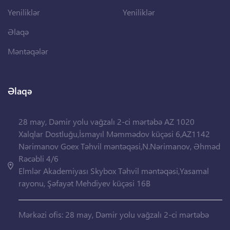
Yeniliklər
Yeniliklər
Əlaqə
Məntəqələr
Əlaqə
28 may, Dəmir yolu vağzalı 2-ci mərtəbə AZ 1020
Xalqlar Dostluğu,İsmayıl Məmmədov küçəsi 6,AZ1142
Nərimanov Goex Təhvil məntəqəsi,N.Nərimanov, Əhməd
Rəcəbli 4/6
Elmlər Akademiyası Skybox Təhvil məntəqəsi,Yasamal
rayonu, Şəfayət Mehdiyev küçəsi 16B
Mərkəzi ofis: 28 may, Dəmir yolu vağzalı 2-ci mərtəbə