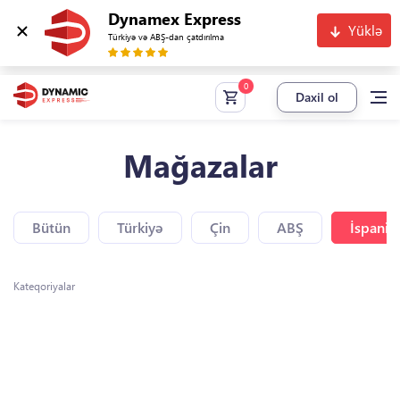
Dynamex Express
Yüklə
Türkiyə və ABŞ-dan çatdırılma
Daxil ol
Mağazalar
Bütün
Türkiyə
Çin
ABŞ
İspaniy
Kateqoriyalar