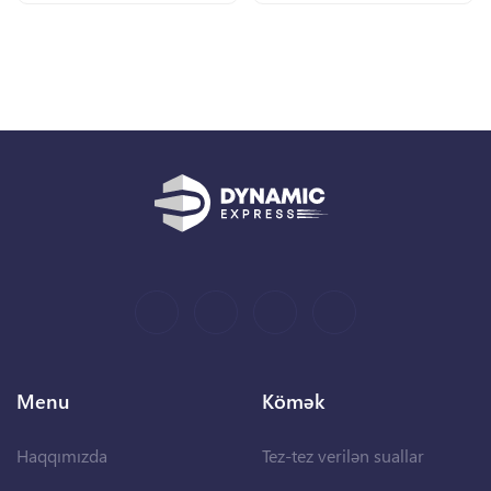
Menu
Kömək
Haqqımızda
Tez-tez verilən suallar