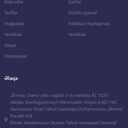
Xidmətlər
Şərtlər
Tariflər
Gizlilik siyasəti
Mağazalar
İstifadəçi Razılaşması
Yeniliklər
Yeniliklər
Əlaqə
Məntəqələr
Əlaqə
28 may, Dəmir yolu vağzalı 2-ci mərtəbə AZ 1020
Xalqlar Dostluğu,İsmayıl Məmmədov küçəsi 6,AZ1142
Nərimanov Goex Təhvil məntəqəsi,N.Nərimanov, Əhməd
Rəcəbli 4/6
Elmlər Akademiyası Skybox Təhvil məntəqəsi,Yasamal