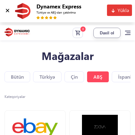
Dynamex Express
Yüklə
Türkiyə və ABŞ-dan çatdırılma
Daxil ol
Mağazalar
Bütün
Türkiyə
Çin
ABŞ
İspaniy
Kateqoriyalar