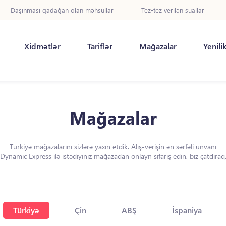
Daşınması qadağan olan məhsullar
Tez-tez verilən suallar
Xidmətlər
Tariflər
Mağazalar
Yenili
Mağazalar
Türkiyə mağazalarını sizlərə yaxın etdik. Alış-verişin ən sərfəli ünvanı
Dynamic Express ilə istədiyiniz mağazadan onlayn sifariş edin, biz çatdıraq
Türkiyə
Çin
ABŞ
İspaniya