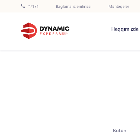
*7171
Bağlama izlənilməsi
Məntəqələr
Haqqımızda
Bütün