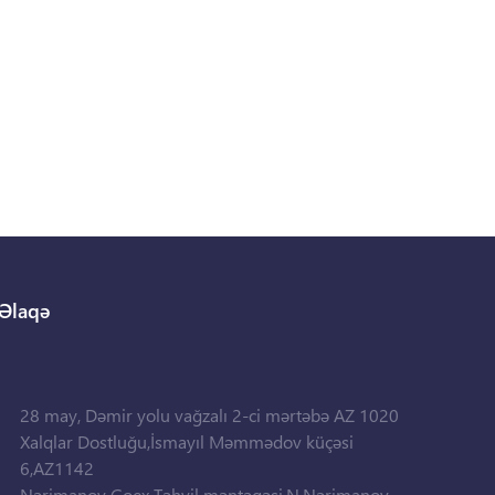
Əlaqə
28 may, Dəmir yolu vağzalı 2-ci mərtəbə AZ 1020
Xalqlar Dostluğu,İsmayıl Məmmədov küçəsi
6,AZ1142
Nərimanov Goex Təhvil məntəqəsi,N.Nərimanov,