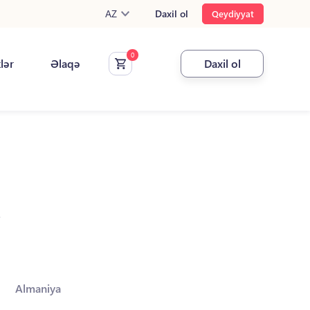
AZ
Daxil ol
Qeydiyyat
klər
Əlaqə
Daxil ol
.
Almaniya