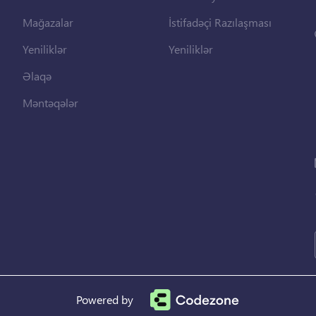
Mağazalar
İstifadəçi Razılaşması
Yeniliklər
Yeniliklər
Əlaqə
Məntəqələr
Powered by