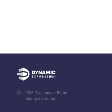
2026 Dynamex.az. Bütün
hüquqlar qorunur