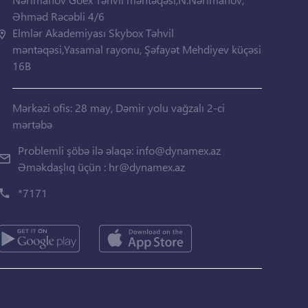
Əhməd Rəcəbli 4/6
Elmlər Akademiyası Skybox Təhvil
məntəqəsi,Yasamal rayonu, Şəfayət Mehdiyev küçəsi
16B
Mərkəzi ofis: 28 may, Dəmir yolu vağzalı 2-ci
mərtəbə
Problemli şöbə ilə əlaqə:
info@dynamex.az
Əməkdaşlıq üçün :
hr@dynamex.az
*7171