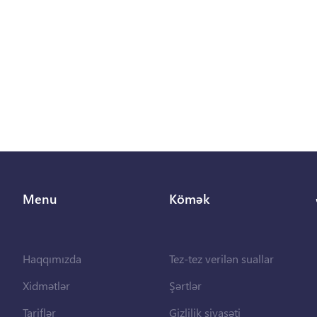
Menu
Kömək
Haqqımızda
Tez-tez verilən suallar
Xidmətlər
Şərtlər
Tariflər
Gizlilik siyasəti