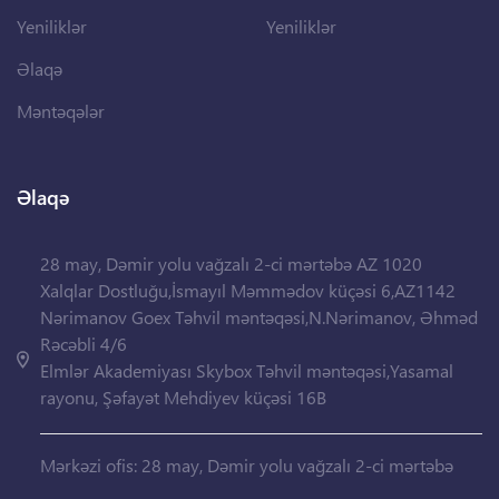
Yeniliklər
Yeniliklər
Əlaqə
Məntəqələr
Əlaqə
28 may, Dəmir yolu vağzalı 2-ci mərtəbə AZ 1020
Xalqlar Dostluğu,İsmayıl Məmmədov küçəsi 6,AZ1142
Nərimanov Goex Təhvil məntəqəsi,N.Nərimanov, Əhməd
Rəcəbli 4/6
Elmlər Akademiyası Skybox Təhvil məntəqəsi,Yasamal
rayonu, Şəfayət Mehdiyev küçəsi 16B
Mərkəzi ofis: 28 may, Dəmir yolu vağzalı 2-ci mərtəbə