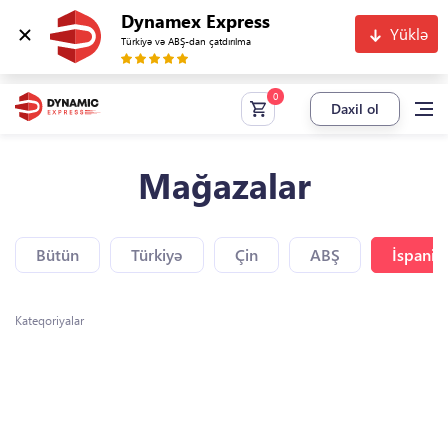
Dynamex Express
Yüklə
Türkiyə və ABŞ-dan çatdırılma
Daxil ol
Mağazalar
Bütün
Türkiyə
Çin
ABŞ
İspaniy
Kateqoriyalar