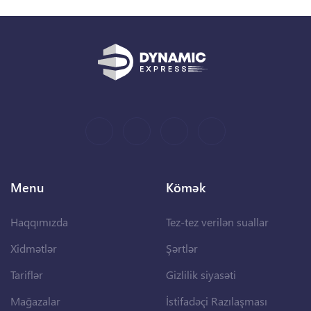
Menu
Kömək
Haqqımızda
Tez-tez verilən suallar
Xidmətlər
Şərtlər
Tariflər
Gizlilik siyasəti
Mağazalar
İstifadəçi Razılaşması