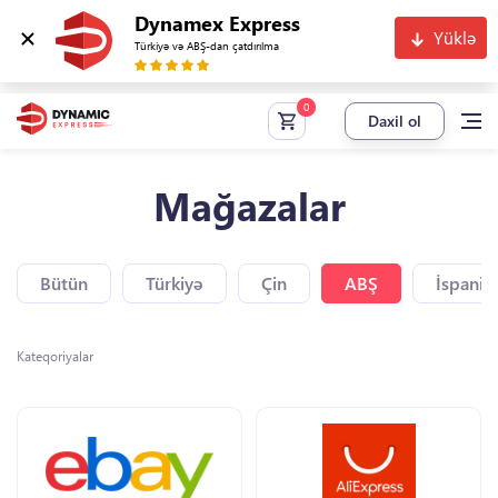
Dynamex Express
Yüklə
Türkiyə və ABŞ-dan çatdırılma
Daxil ol
Mağazalar
Bütün
Türkiyə
Çin
ABŞ
İspaniy
Kateqoriyalar