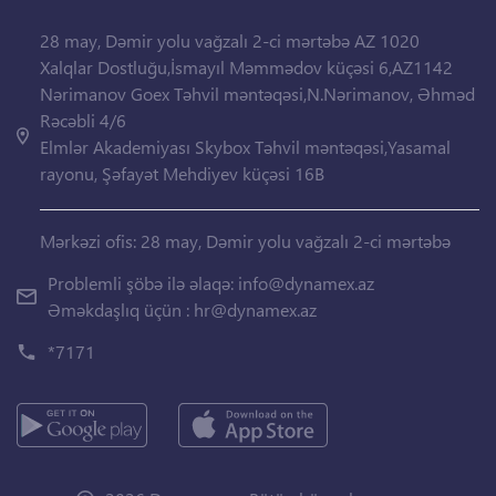
28 may, Dəmir yolu vağzalı 2-ci mərtəbə AZ 1020
Xalqlar Dostluğu,İsmayıl Məmmədov küçəsi 6,AZ1142
Nərimanov Goex Təhvil məntəqəsi,N.Nərimanov, Əhməd
Rəcəbli 4/6
Elmlər Akademiyası Skybox Təhvil məntəqəsi,Yasamal
rayonu, Şəfayət Mehdiyev küçəsi 16B
Mərkəzi ofis: 28 may, Dəmir yolu vağzalı 2-ci mərtəbə
Problemli şöbə ilə əlaqə:
info@dynamex.az
Əməkdaşlıq üçün :
hr@dynamex.az
*7171