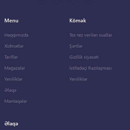
Menu
Kömək
Haqqımızda
Tez-tez verilən suallar
Xidmətlər
Şərtlər
Tariflər
Gizlilik siyasəti
Mağazalar
İstifadəçi Razılaşması
Yeniliklər
Yeniliklər
Əlaqə
Məntəqələr
Əlaqə