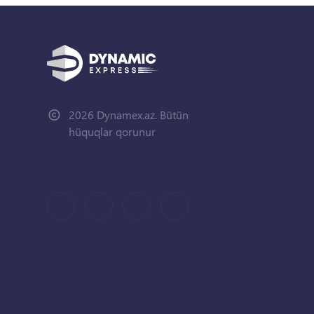
2026 Dynamex.az. Bütün
hüquqlar qorunur