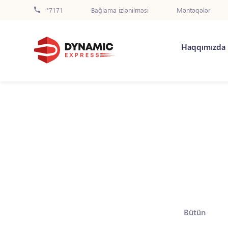
*7171
Bağlama izlənilməsi
Məntəqələr
Haqqımızda
Bütün