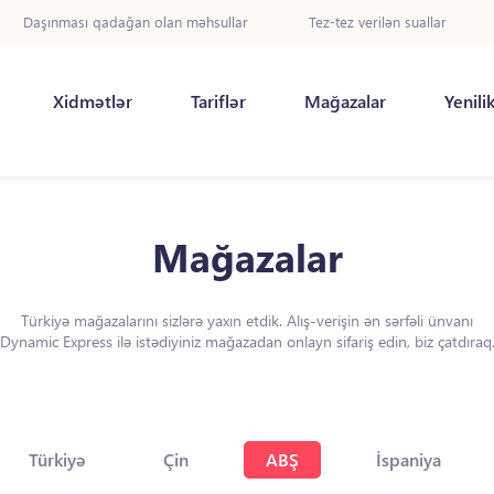
Daşınması qadağan olan məhsullar
Tez-tez verilən suallar
Xidmətlər
Tariflər
Mağazalar
Yenili
Mağazalar
Türkiyə mağazalarını sizlərə yaxın etdik. Alış-verişin ən sərfəli ünvanı
Dynamic Express ilə istədiyiniz mağazadan onlayn sifariş edin, biz çatdıraq
Türkiyə
Çin
ABŞ
İspaniya