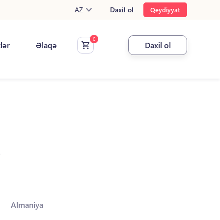
AZ
Daxil ol
Qeydiyyat
klər
Əlaqə
Daxil ol
.
Almaniya