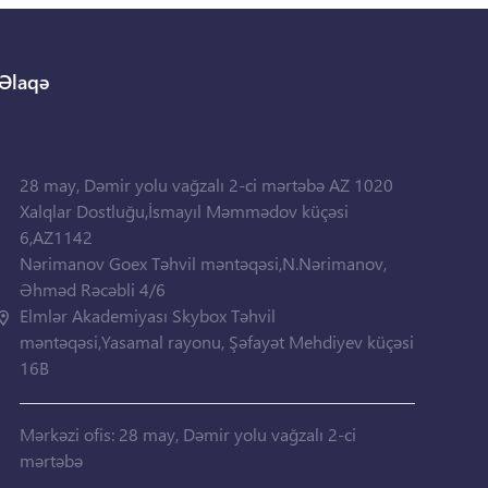
Əlaqə
28 may, Dəmir yolu vağzalı 2-ci mərtəbə AZ 1020
Xalqlar Dostluğu,İsmayıl Məmmədov küçəsi
6,AZ1142
Nərimanov Goex Təhvil məntəqəsi,N.Nərimanov,
Əhməd Rəcəbli 4/6
Elmlər Akademiyası Skybox Təhvil
məntəqəsi,Yasamal rayonu, Şəfayət Mehdiyev küçəsi
16B
Mərkəzi ofis: 28 may, Dəmir yolu vağzalı 2-ci
mərtəbə