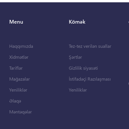
Menu
Kömək
Haqqımızda
Tez-tez verilən suallar
Xidmətlər
Şərtlər
Tariflər
Gizlilik siyasəti
Mağazalar
İstifadəçi Razılaşması
Yeniliklər
Yeniliklər
Əlaqə
Məntəqələr